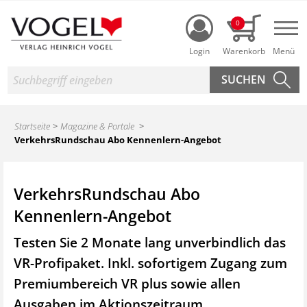
Login
0
Nav
Suche
Startseite
Magazine & Portale
VerkehrsRundschau Abo Kennenlern-Angebot
VerkehrsRundschau Abo
Kennenlern-Angebot
Testen Sie 2 Monate lang unverbindlich das
VR-Profipaket. Inkl. sofortigem Zugang zum
Premiumbereich VR plus sowie
allen
Ausgaben im Aktionszeitraum.