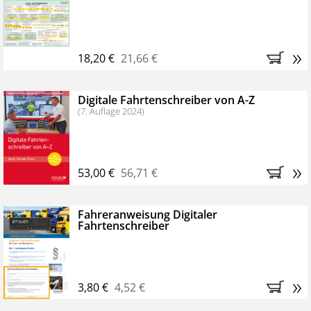
Kostenfreie Online-Seminare
Bestellen Sie jetzt das VerkehrsRundschau Profipaket im
»
Kennenlern-Abo für zwei Monate (inkl. der derzeitig
18,20 €
21,66 €
gesetzlichen MwSt. und Versandkosten).
Nach 2
Monaten brauchen Sie nichts weiter tun, das
Digitale Fahrtenschreiber von A-Z
Abonnement endet automatisch, es entstehen keine
(7. Auflage 2024)
weiteren Verpflichtungen.
»
53,00 €
56,71 €
Fahreranweisung Digitaler
Fahrtenschreiber
»
3,80 €
4,52 €