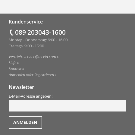
Fußzeile
Kundenservice
089 203043-1600
Montag - Donnerstag: 9:00 - 16:00
Freitags: 9:00 - 15:00
Vertriebsservice@tecvia.com
Hilfe
Kontakt
Anmelden oder Registrieren
Newsletter
E-Mail-Adresse angeben: