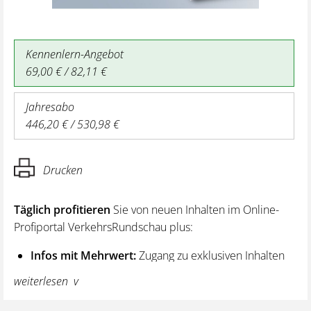
Kennenlern-Angebot
69,00 € / 82,11 €
Jahresabo
446,20 € / 530,98 €
Drucken
Täglich profitieren
Sie von neuen Inhalten im Online-
Profiportal VerkehrsRundschau plus:
Infos mit Mehrwert:
Zugang zu exklusiven Inhalten
und Hintergrundwissen – von aktuellen Regelungen
weiterlesen
wie z. B. bei den Lenk- und Ruhezeiten,
über vertiefende Premiumnews bis hin zu praktischen