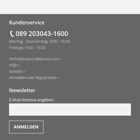
Fußzeile
Kundenservice
089 203043-1600
Montag - Donnerstag: 9:00 - 16:00
Freitags: 9:00 - 15:00
Vertriebsservice@tecvia.com
Hilfe
Kontakt
Anmelden oder Registrieren
Newsletter
E-Mail-Adresse angeben: