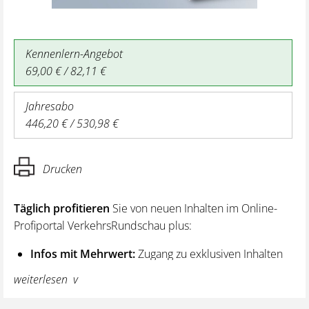
Kennenlern-Angebot
69,00 € / 82,11 €
Jahresabo
446,20 € / 530,98 €
Drucken
Täglich profitieren
Sie von neuen Inhalten im Online-
Profiportal VerkehrsRundschau plus:
Infos mit Mehrwert:
Zugang zu exklusiven Inhalten
und Hintergrundwissen – von aktuellen Regelungen
weiterlesen
wie z. B. bei den Lenk- und Ruhezeiten,
über vertiefende Premiumnews bis hin zu praktischen