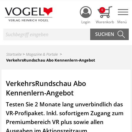
Login
0
Nav
Suche
Startseite
Magazine & Portale
VerkehrsRundschau Abo Kennenlern-Angebot
VerkehrsRundschau Abo
Kennenlern-Angebot
Testen Sie 2 Monate lang unverbindlich das
VR-Profipaket. Inkl. sofortigem Zugang zum
Premiumbereich VR plus sowie
allen
Ausgaben im Aktionszeitraum.