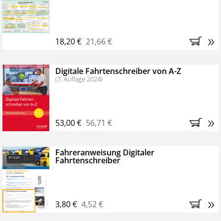
Kostenfreie Online-Seminare
Bestellen Sie jetzt das VerkehrsRundschau Profipaket im
»
Kennenlern-Abo für zwei Monate (inkl. der derzeitig
18,20 €
21,66 €
gesetzlichen MwSt. und Versandkosten).
Nach 2
Monaten brauchen Sie nichts weiter tun, das
Digitale Fahrtenschreiber von A-Z
Abonnement endet automatisch, es entstehen keine
(7. Auflage 2024)
weiteren Verpflichtungen.
»
53,00 €
56,71 €
Fahreranweisung Digitaler
Fahrtenschreiber
»
3,80 €
4,52 €