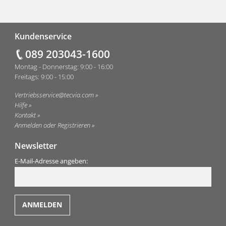
Fußzeile
Kundenservice
089 203043-1600
Montag - Donnerstag: 9:00 - 16:00
Freitags: 9:00 - 15:00
Vertriebsservice@tecvia.com
Hilfe
Kontakt
Anmelden oder Registrieren
Newsletter
E-Mail-Adresse angeben: