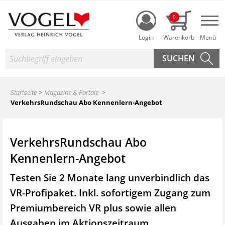
Login
0
Nav
Suche
Startseite
Magazine & Portale
VerkehrsRundschau Abo Kennenlern-Angebot
VerkehrsRundschau Abo
Kennenlern-Angebot
Testen Sie 2 Monate lang unverbindlich das
VR-Profipaket. Inkl. sofortigem Zugang zum
Premiumbereich VR plus sowie
allen
Ausgaben im Aktionszeitraum.