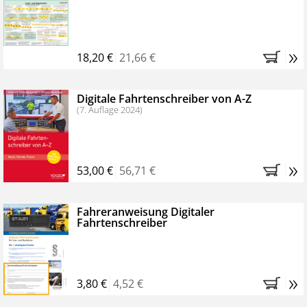
Kostenfreie Online-Seminare
Bestellen Sie jetzt das VerkehrsRundschau Profipaket im
»
Kennenlern-Abo für zwei Monate (inkl. der derzeitig
18,20 €
21,66 €
gesetzlichen MwSt. und Versandkosten).
Nach 2
Monaten brauchen Sie nichts weiter tun, das
Digitale Fahrtenschreiber von A-Z
Abonnement endet automatisch, es entstehen keine
(7. Auflage 2024)
weiteren Verpflichtungen.
»
53,00 €
56,71 €
Fahreranweisung Digitaler
Fahrtenschreiber
»
3,80 €
4,52 €