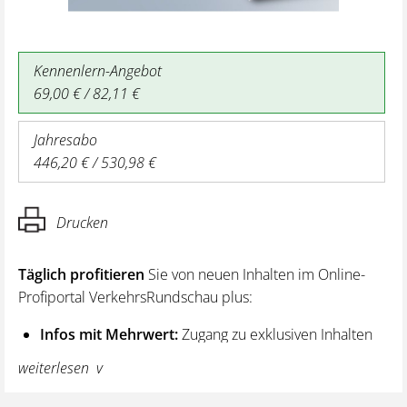
Kennenlern-Angebot
69,00 € / 82,11 €
Jahresabo
446,20 € / 530,98 €
Drucken
Täglich profitieren
Sie von neuen Inhalten im Online-
Profiportal VerkehrsRundschau plus:
Infos mit Mehrwert:
Zugang zu exklusiven Inhalten
und Hintergrundwissen – von aktuellen Regelungen
weiterlesen
wie z. B. bei den Lenk- und Ruhezeiten,
über vertiefende Premiumnews bis hin zu praktischen