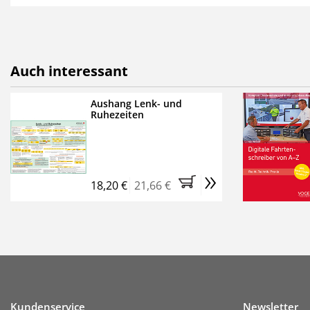
als E-Paper,
die innerhalb
Weitere Extras:
FUMO: Compliance für R
Auch interessant
Ermäßigte Teilnahmege
Kostenfreie Online-Sem
Aushang Lenk- und
Ruhezeiten
Bestellen Sie jetzt das Ve
Monate (inkl. der derzeiti
brauchen Sie nichts weit
»
entstehen keine weiteren
18,20 €
21,66 €
Kundenservice
Newsletter