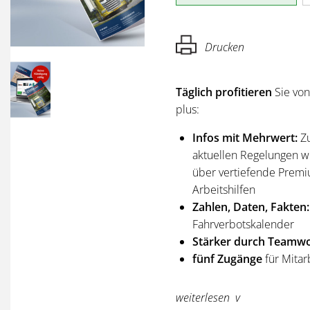
Drucken
Täglich profitieren
Sie vo
plus:
Infos mit Mehrwert:
Z
aktuellen Regelungen wi
über vertiefende Premi
Arbeitshilfen
Zahlen, Daten, Fakten:
Fahrverbotskalender
Stärker durch Teamwo
fünf Zugänge
für Mitar
Sie erhalten
alle Ausgabe
weiterlesen