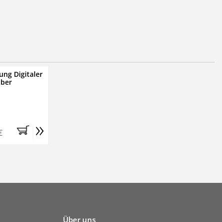
ung Digitaler
iber
»
€
Über uns