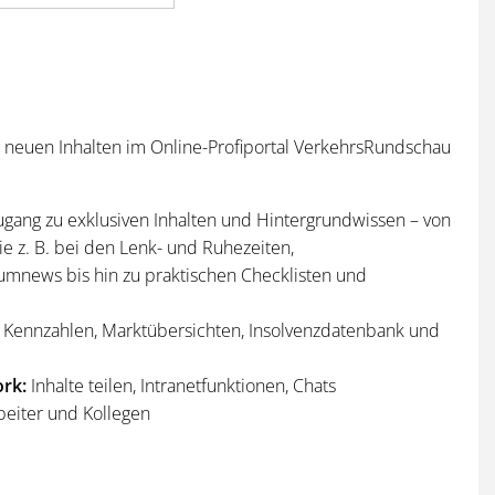
n neuen Inhalten im Online-Profiportal VerkehrsRundschau
ugang zu exklusiven Inhalten und Hintergrundwissen – von
e z. B. bei den Lenk- und Ruhezeiten,
umnews bis hin zu praktischen Checklisten und
Kennzahlen, Marktübersichten, Insolvenzdatenbank und
rk:
Inhalte teilen, Intranetfunktionen, Chats
beiter und Kollegen
n
und
Sonderhefte
der VerkehrsRundschau
per Post und