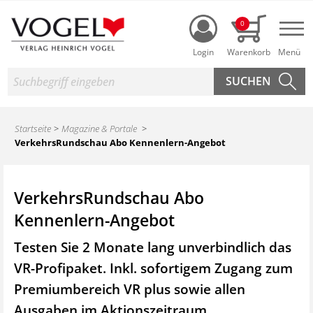
Login
0
Nav
Suche
Startseite
Magazine & Portale
VerkehrsRundschau Abo Kennenlern-Angebot
VerkehrsRundschau Abo
Kennenlern-Angebot
Testen Sie 2 Monate lang unverbindlich das
VR-Profipaket. Inkl. sofortigem Zugang zum
Premiumbereich VR plus sowie
allen
Ausgaben im Aktionszeitraum.