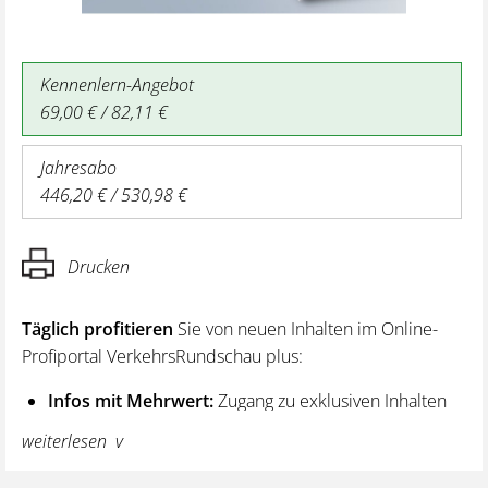
Kennenlern-Angebot
69,00 € / 82,11 €
Jahresabo
446,20 € / 530,98 €
Drucken
Täglich profitieren
Sie von neuen Inhalten im Online-
Profiportal VerkehrsRundschau plus:
Infos mit Mehrwert:
Zugang zu exklusiven Inhalten
und Hintergrundwissen – von aktuellen Regelungen
weiterlesen
wie z. B. bei den Lenk- und Ruhezeiten,
über vertiefende Premiumnews bis hin zu praktischen