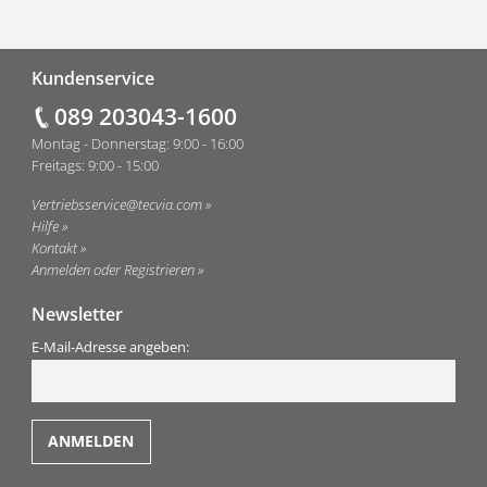
Fußzeile
Kundenservice
089 203043-1600
Montag - Donnerstag: 9:00 - 16:00
Freitags: 9:00 - 15:00
Vertriebsservice@tecvia.com
Hilfe
Kontakt
Anmelden oder Registrieren
Newsletter
E-Mail-Adresse angeben: