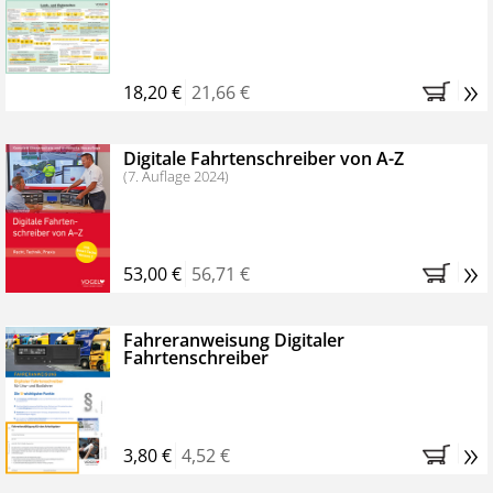
Kostenfreie Online-Seminare
Bestellen Sie jetzt das VerkehrsRundschau Profipaket im
»
Kennenlern-Abo für zwei Monate (inkl. der derzeitig
18,20 €
21,66 €
gesetzlichen MwSt. und Versandkosten).
Nach 2
Monaten brauchen Sie nichts weiter tun, das
Digitale Fahrtenschreiber von A-Z
Abonnement endet automatisch, es entstehen keine
(7. Auflage 2024)
weiteren Verpflichtungen.
»
53,00 €
56,71 €
Fahreranweisung Digitaler
Fahrtenschreiber
»
3,80 €
4,52 €