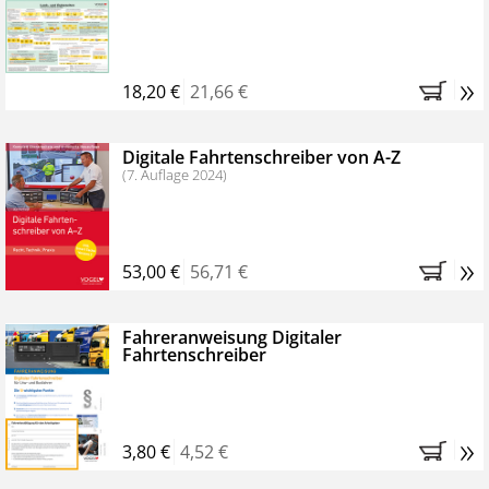
Kostenfreie Online-Seminare
Bestellen Sie jetzt das VerkehrsRundschau Profipaket im
»
Kennenlern-Abo für zwei Monate (inkl. der derzeitig
18,20 €
21,66 €
gesetzlichen MwSt. und Versandkosten).
Nach 2
Monaten brauchen Sie nichts weiter tun, das
Digitale Fahrtenschreiber von A-Z
Abonnement endet automatisch, es entstehen keine
(7. Auflage 2024)
weiteren Verpflichtungen.
»
53,00 €
56,71 €
Fahreranweisung Digitaler
Fahrtenschreiber
»
3,80 €
4,52 €