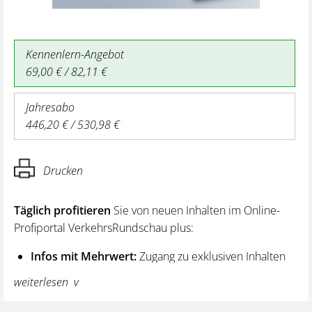
Kennenlern-Angebot
69,00 € / 82,11 €
Jahresabo
446,20 € / 530,98 €
Drucken
Täglich profitieren
Sie von neuen Inhalten im Online-
Profiportal VerkehrsRundschau plus:
Infos mit Mehrwert:
Zugang zu exklusiven Inhalten
und Hintergrundwissen – von aktuellen Regelungen
weiterlesen
wie z. B. bei den Lenk- und Ruhezeiten,
über vertiefende Premiumnews bis hin zu praktischen