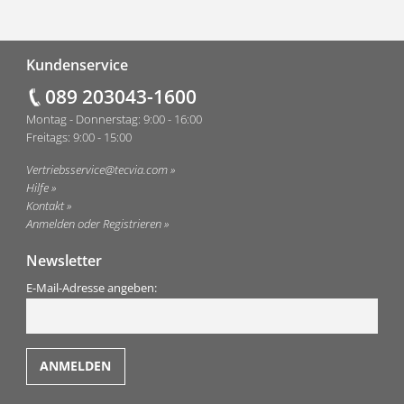
Fußzeile
Kundenservice
089 203043-1600
Montag - Donnerstag: 9:00 - 16:00
Freitags: 9:00 - 15:00
Vertriebsservice@tecvia.com
Hilfe
Kontakt
Anmelden oder Registrieren
Newsletter
E-Mail-Adresse angeben: