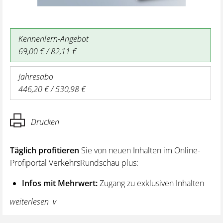
Kennenlern-Angebot
69,00 € / 82,11 €
Jahresabo
446,20 € / 530,98 €
Drucken
Täglich profitieren
Sie von neuen Inhalten im Online-
Profiportal VerkehrsRundschau plus:
Infos mit Mehrwert:
Zugang zu exklusiven Inhalten
und Hintergrundwissen – von aktuellen Regelungen
weiterlesen
wie z. B. bei den Lenk- und Ruhezeiten,
über vertiefende Premiumnews bis hin zu praktischen