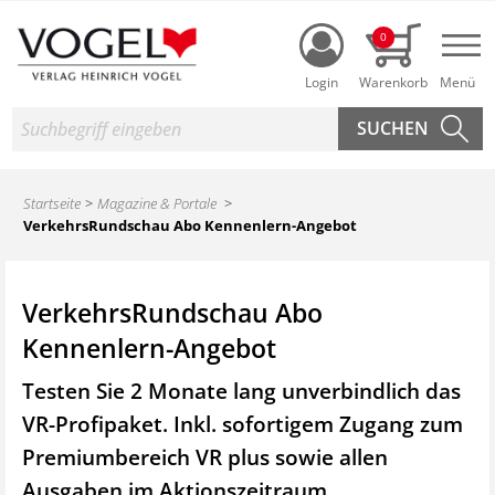
Login
0
Nav
Suche
Startseite
Magazine & Portale
VerkehrsRundschau Abo Kennenlern-Angebot
VerkehrsRundschau Abo
Kennenlern-Angebot
Testen Sie 2 Monate lang unverbindlich das
VR-Profipaket. Inkl. sofortigem Zugang zum
Premiumbereich VR plus sowie
allen
Ausgaben im Aktionszeitraum.