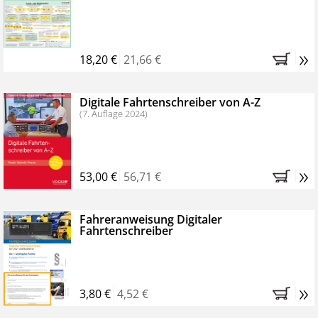
Kostenfreie Online-Seminare
Bestellen Sie jetzt das VerkehrsRundschau Profipaket im
»
Kennenlern-Abo für zwei Monate (inkl. der derzeitig
18,20 €
21,66 €
gesetzlichen MwSt. und Versandkosten).
Nach 2
Monaten brauchen Sie nichts weiter tun, das
Digitale Fahrtenschreiber von A-Z
Abonnement endet automatisch, es entstehen keine
(7. Auflage 2024)
weiteren Verpflichtungen.
»
53,00 €
56,71 €
Fahreranweisung Digitaler
Fahrtenschreiber
»
3,80 €
4,52 €