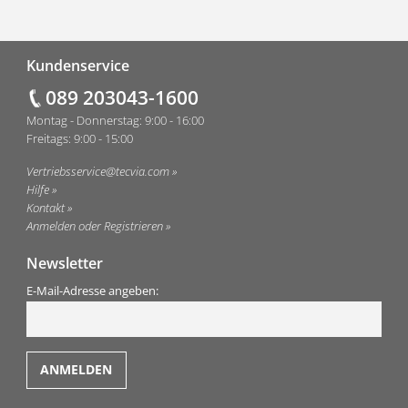
Fußzeile
Kundenservice
089 203043-1600
Montag - Donnerstag: 9:00 - 16:00
Freitags: 9:00 - 15:00
Vertriebsservice@tecvia.com
Hilfe
Kontakt
Anmelden oder Registrieren
Newsletter
E-Mail-Adresse angeben: