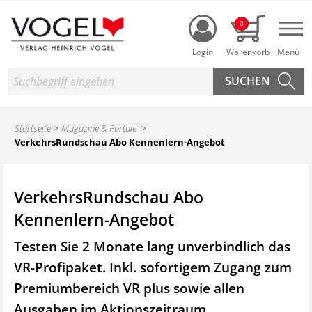
Login
0
Nav
Suche
Startseite
Magazine & Portale
VerkehrsRundschau Abo Kennenlern-Angebot
VerkehrsRundschau Abo
Kennenlern-Angebot
Testen Sie 2 Monate lang unverbindlich das
VR-Profipaket. Inkl. sofortigem Zugang zum
Premiumbereich VR plus sowie
allen
Ausgaben im Aktionszeitraum.