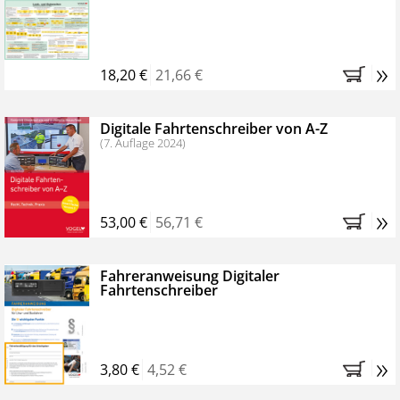
Kostenfreie Online-Seminare
Bestellen Sie jetzt das VerkehrsRundschau Profipaket im
»
Kennenlern-Abo für zwei Monate (inkl. der derzeitig
18,20 €
21,66 €
gesetzlichen MwSt. und Versandkosten).
Nach 2
Monaten brauchen Sie nichts weiter tun, das
Digitale Fahrtenschreiber von A-Z
Abonnement endet automatisch, es entstehen keine
(7. Auflage 2024)
weiteren Verpflichtungen.
»
53,00 €
56,71 €
Fahreranweisung Digitaler
Fahrtenschreiber
»
3,80 €
4,52 €