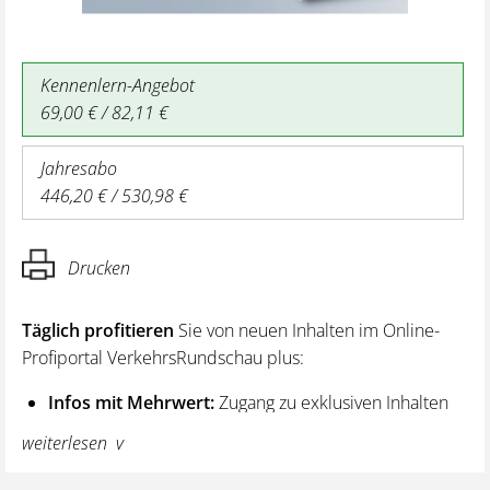
Kennenlern-Angebot
69,00 € / 82,11 €
Jahresabo
446,20 € / 530,98 €
Drucken
Täglich profitieren
Sie von neuen Inhalten im Online-
Profiportal VerkehrsRundschau plus:
Infos mit Mehrwert:
Zugang zu exklusiven Inhalten
und Hintergrundwissen – von aktuellen Regelungen
weiterlesen
wie z. B. bei den Lenk- und Ruhezeiten,
über vertiefende Premiumnews bis hin zu praktischen