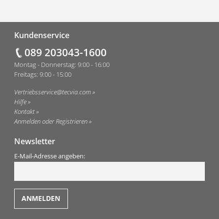
Fußzeile
Kundenservice
089 203043-1600
Montag - Donnerstag: 9:00 - 16:00
Freitags: 9:00 - 15:00
Vertriebsservice@tecvia.com
Hilfe
Kontakt
Anmelden oder Registrieren
Newsletter
E-Mail-Adresse angeben: