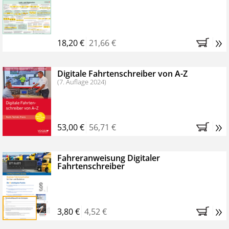
Kostenfreie Online-Seminare
Bestellen Sie jetzt das VerkehrsRundschau Profipaket im
»
Kennenlern-Abo für zwei Monate (inkl. der derzeitig
18,20 €
21,66 €
gesetzlichen MwSt. und Versandkosten).
Nach 2
Monaten brauchen Sie nichts weiter tun, das
Digitale Fahrtenschreiber von A-Z
Abonnement endet automatisch, es entstehen keine
(7. Auflage 2024)
weiteren Verpflichtungen.
»
53,00 €
56,71 €
Fahreranweisung Digitaler
Fahrtenschreiber
»
3,80 €
4,52 €