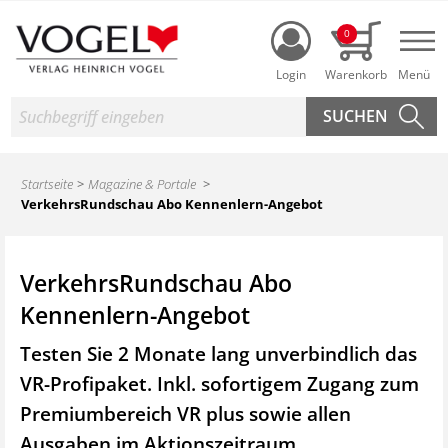
Login
0
Nav
Suche
Startseite
Magazine & Portale
VerkehrsRundschau Abo Kennenlern-Angebot
VerkehrsRundschau Abo
Kennenlern-Angebot
Testen Sie 2 Monate lang unverbindlich das
VR-Profipaket. Inkl. sofortigem Zugang zum
Premiumbereich VR plus sowie
allen
Ausgaben im Aktionszeitraum.