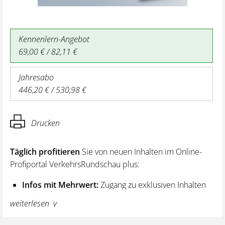
Kennenlern-Angebot
69,00 € / 82,11 €
Jahresabo
446,20 € / 530,98 €
Drucken
Täglich profitieren
Sie von neuen Inhalten im Online-
Profiportal VerkehrsRundschau plus:
Infos mit Mehrwert:
Zugang zu exklusiven Inhalten
und Hintergrundwissen – von aktuellen Regelungen
weiterlesen
wie z. B. bei den Lenk- und Ruhezeiten,
über vertiefende Premiumnews bis hin zu praktischen