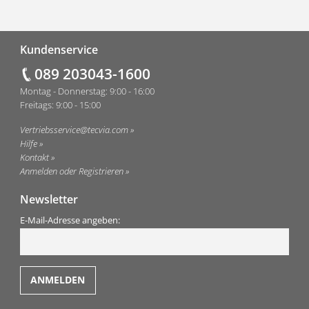
Fußzeile
Kundenservice
089 203043-1600
Montag - Donnerstag: 9:00 - 16:00
Freitags: 9:00 - 15:00
Vertriebsservice@tecvia.com
Hilfe
Kontakt
Anmelden oder Registrieren
Newsletter
E-Mail-Adresse angeben: