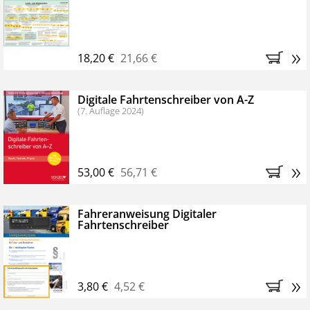
Kostenfreie Online-Seminare
Bestellen Sie jetzt das VerkehrsRundschau Profipaket im
»
Kennenlern-Abo für zwei Monate (inkl. der derzeitig
18,20 €
21,66 €
gesetzlichen MwSt. und Versandkosten).
Nach 2
Monaten brauchen Sie nichts weiter tun, das
Digitale Fahrtenschreiber von A-Z
Abonnement endet automatisch, es entstehen keine
(7. Auflage 2024)
weiteren Verpflichtungen.
»
53,00 €
56,71 €
Fahreranweisung Digitaler
Fahrtenschreiber
»
3,80 €
4,52 €