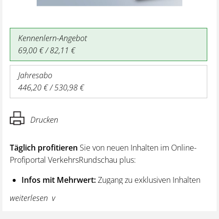
Kennenlern-Angebot
69,00 € / 82,11 €
Jahresabo
446,20 € / 530,98 €
Drucken
Täglich profitieren
Sie von neuen Inhalten im Online-
Profiportal VerkehrsRundschau plus:
Infos mit Mehrwert:
Zugang zu exklusiven Inhalten
und Hintergrundwissen – von aktuellen Regelungen
weiterlesen
wie z. B. bei den Lenk- und Ruhezeiten,
über vertiefende Premiumnews bis hin zu praktischen