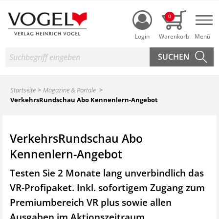
Login
0
Nav
Suche
Startseite
Magazine & Portale
VerkehrsRundschau Abo Kennenlern-Angebot
VerkehrsRundschau Abo
Kennenlern-Angebot
Testen Sie 2 Monate lang unverbindlich das
VR-Profipaket. Inkl. sofortigem Zugang zum
Premiumbereich VR plus sowie
allen
Ausgaben im Aktionszeitraum.