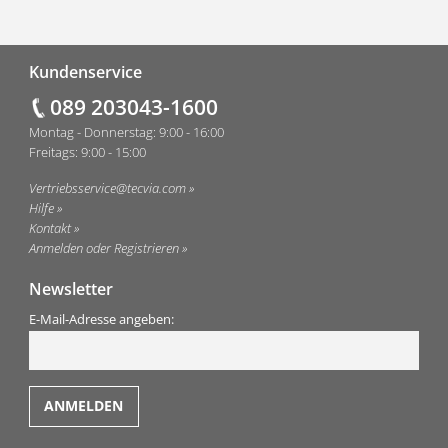
Fußzeile
Kundenservice
089 203043-1600
Montag - Donnerstag: 9:00 - 16:00
Freitags: 9:00 - 15:00
Vertriebsservice@tecvia.com
Hilfe
Kontakt
Anmelden oder Registrieren
Newsletter
E-Mail-Adresse angeben: