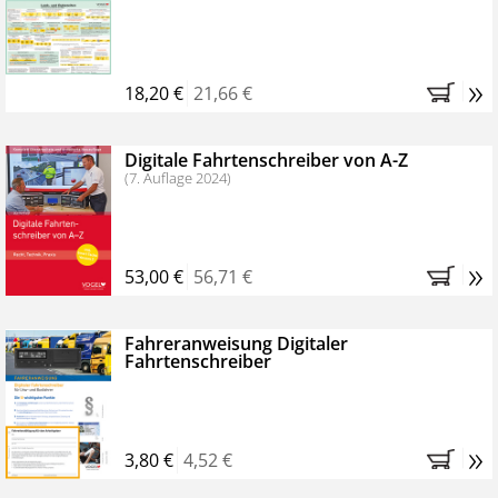
Kostenfreie Online-Seminare
Bestellen Sie jetzt das VerkehrsRundschau Profipaket im
»
Kennenlern-Abo für zwei Monate (inkl. der derzeitig
18,20 €
21,66 €
gesetzlichen MwSt. und Versandkosten).
Nach 2
Monaten brauchen Sie nichts weiter tun, das
Digitale Fahrtenschreiber von A-Z
Abonnement endet automatisch, es entstehen keine
(7. Auflage 2024)
weiteren Verpflichtungen.
»
53,00 €
56,71 €
Fahreranweisung Digitaler
Fahrtenschreiber
»
3,80 €
4,52 €