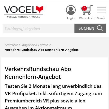
Login
0
Nav
Suche
Startseite
Magazine & Portale
VerkehrsRundschau Abo Kennenlern-Angebot
VerkehrsRundschau Abo
Kennenlern-Angebot
Testen Sie 2 Monate lang unverbindlich das
VR-Profipaket. Inkl. sofortigem Zugang zum
Premiumbereich VR plus sowie
allen
Ausgaben im Aktionszeitraum.