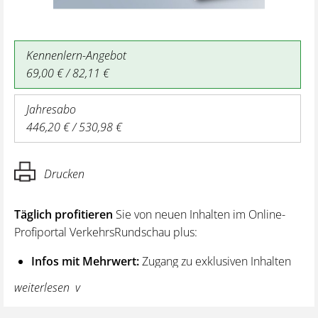
Kennenlern-Angebot
69,00 € / 82,11 €
Jahresabo
446,20 € / 530,98 €
Drucken
Täglich profitieren
Sie von neuen Inhalten im Online-
Profiportal VerkehrsRundschau plus:
Infos mit Mehrwert:
Zugang zu exklusiven Inhalten
und Hintergrundwissen – von aktuellen Regelungen
weiterlesen
wie z. B. bei den Lenk- und Ruhezeiten,
über vertiefende Premiumnews bis hin zu praktischen