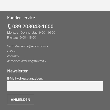
Fußzeile
Kundenservice
089 203043-1600
Montag - Donnerstag: 9:00 - 16:00
Freitags: 9:00 - 15:00
Vertriebsservice@tecvia.com
Hilfe
Kontakt
Anmelden oder Registrieren
Newsletter
E-Mail-Adresse angeben: