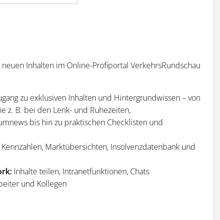
n neuen Inhalten im Online-Profiportal VerkehrsRundschau
ugang zu exklusiven Inhalten und Hintergrundwissen – von
e z. B. bei den Lenk- und Ruhezeiten,
umnews bis hin zu praktischen Checklisten und
Kennzahlen, Marktübersichten, Insolvenzdatenbank und
rk:
Inhalte teilen, Intranetfunktionen, Chats
beiter und Kollegen
n
und
Sonderhefte
der VerkehrsRundschau
per Post und