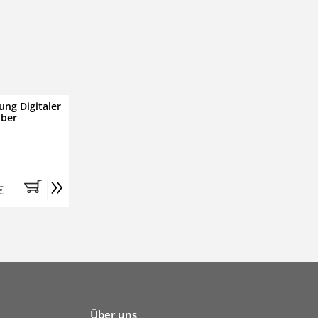
ung Digitaler
iber
»
€
Über uns