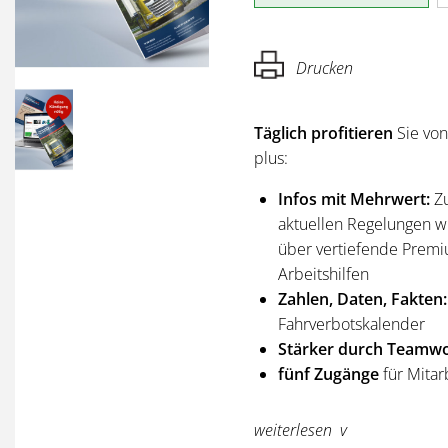
Drucken
Täglich profitieren
Sie vo
plus:
Infos mit Mehrwert:
Z
aktuellen Regelungen wi
über vertiefende Premi
Arbeitshilfen
Zahlen, Daten, Fakten:
Fahrverbotskalender
Stärker durch Teamwo
fünf Zugänge
für Mitar
Sie erhalten
alle Ausgabe
weiterlesen