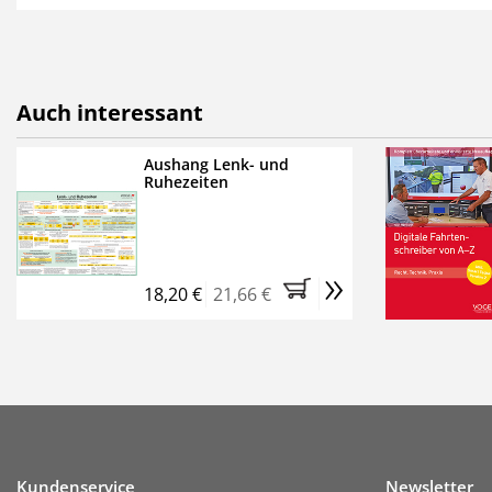
als E-Paper,
die innerhalb
Weitere Extras:
FUMO: Compliance für R
Auch interessant
Ermäßigte Teilnahmege
Kostenfreie Online-Sem
Aushang Lenk- und
Ruhezeiten
Bestellen Sie jetzt das Ve
Monate (inkl. der derzeiti
brauchen Sie nichts weit
»
entstehen keine weiteren
18,20 €
21,66 €
Kundenservice
Newsletter