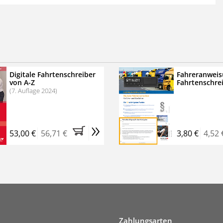
 der zweimonatigen Laufzeit
erscheinen
.
echtssichere Transportlogistik
bühren für VerkehrsRundschau Veranstaltungen
inare
Digitale Fahrtenschreiber
Fahreranweis
von A-Z
Fahrtenschre
rkehrsRundschau Profipaket im Kennenlern-Abo für zwei
(7. Auflage 2024)
g gesetzlichen MwSt. und Versandkosten).
Nach 2 Monaten
er tun, das Abonnement endet automatisch, es
»
 Verpflichtungen.
53,00 €
56,71 €
3,80 €
4,52 
Zahlungsarten