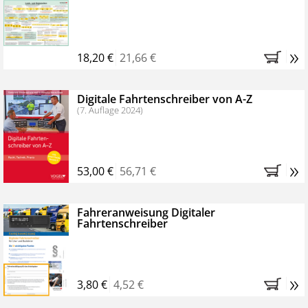
Kostenfreie Online-Seminare
Bestellen Sie jetzt das VerkehrsRundschau Profipaket im
»
Kennenlern-Abo für zwei Monate (inkl. der derzeitig
18,20 €
21,66 €
gesetzlichen MwSt. und Versandkosten).
Nach 2
Monaten brauchen Sie nichts weiter tun, das
Digitale Fahrtenschreiber von A-Z
Abonnement endet automatisch, es entstehen keine
(7. Auflage 2024)
weiteren Verpflichtungen.
»
53,00 €
56,71 €
Fahreranweisung Digitaler
Fahrtenschreiber
»
3,80 €
4,52 €