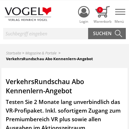
Login
0
Nav
Suche
Startseite
Magazine & Portale
VerkehrsRundschau Abo Kennenlern-Angebot
VerkehrsRundschau Abo
Kennenlern-Angebot
Testen Sie 2 Monate lang unverbindlich das
VR-Profipaket. Inkl. sofortigem Zugang zum
Premiumbereich VR plus sowie
allen
Ausgaben im Aktionszeitraum.