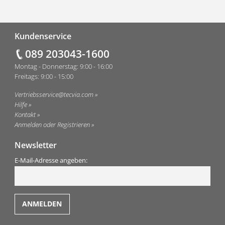
Fußzeile
Kundenservice
089 203043-1600
Montag - Donnerstag: 9:00 - 16:00
Freitags: 9:00 - 15:00
Vertriebsservice@tecvia.com
Hilfe
Kontakt
Anmelden oder Registrieren
Newsletter
E-Mail-Adresse angeben: