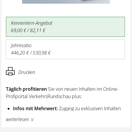
Kennenlern-Angebot
69,00 € / 82,11 €
Jahresabo
446,20 € / 530,98 €
Drucken
Täglich profitieren
Sie von neuen Inhalten im Online-
Profiportal VerkehrsRundschau plus:
Infos mit Mehrwert:
Zugang zu exklusiven Inhalten
und Hintergrundwissen – von aktuellen Regelungen
weiterlesen
wie z. B. bei den Lenk- und Ruhezeiten,
über vertiefende Premiumnews bis hin zu praktischen