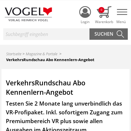
Login
0
Nav
Suche
Startseite
Magazine & Portale
VerkehrsRundschau Abo Kennenlern-Angebot
VerkehrsRundschau Abo
Kennenlern-Angebot
Testen Sie 2 Monate lang unverbindlich das
VR-Profipaket. Inkl. sofortigem Zugang zum
Premiumbereich VR plus sowie
allen
Ausgaben im Aktionszeitraum.