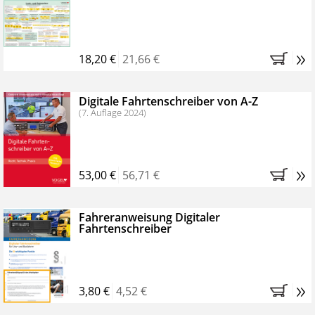
Kostenfreie Online-Seminare
Bestellen Sie jetzt das VerkehrsRundschau Profipaket im
»
Kennenlern-Abo für zwei Monate (inkl. der derzeitig
18,20 €
21,66 €
gesetzlichen MwSt. und Versandkosten).
Nach 2
Monaten brauchen Sie nichts weiter tun, das
Digitale Fahrtenschreiber von A-Z
Abonnement endet automatisch, es entstehen keine
(7. Auflage 2024)
weiteren Verpflichtungen.
»
53,00 €
56,71 €
Fahreranweisung Digitaler
Fahrtenschreiber
»
3,80 €
4,52 €