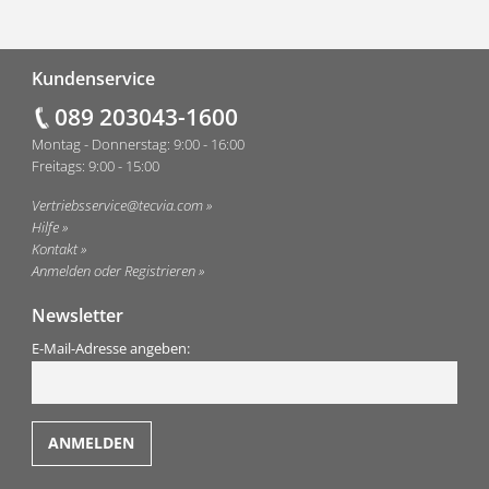
Fußzeile
Kundenservice
089 203043-1600
Montag - Donnerstag: 9:00 - 16:00
Freitags: 9:00 - 15:00
Vertriebsservice@tecvia.com
Hilfe
Kontakt
Anmelden oder Registrieren
Newsletter
E-Mail-Adresse angeben: