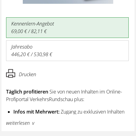
Kennenlern-Angebot
69,00 € / 82,11 €
Jahresabo
446,20 € / 530,98 €
Drucken
Täglich profitieren
Sie von neuen Inhalten im Online-
Profiportal VerkehrsRundschau plus:
Infos mit Mehrwert:
Zugang zu exklusiven Inhalten
und Hintergrundwissen – von aktuellen Regelungen
weiterlesen
wie z. B. bei den Lenk- und Ruhezeiten,
über vertiefende Premiumnews bis hin zu praktischen