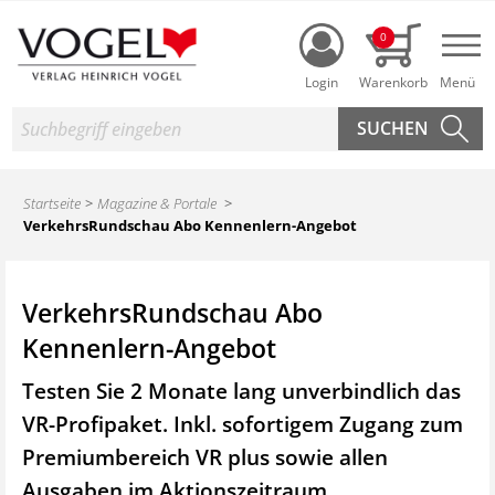
Login
0
Nav
Suche
Startseite
Magazine & Portale
VerkehrsRundschau Abo Kennenlern-Angebot
VerkehrsRundschau Abo
Kennenlern-Angebot
Testen Sie 2 Monate lang unverbindlich das
VR-Profipaket. Inkl. sofortigem Zugang zum
Premiumbereich VR plus sowie
allen
Ausgaben im Aktionszeitraum.