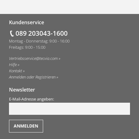
Fußzeile
Kundenservice
089 203043-1600
Montag - Donnerstag: 9:00 - 16:00
Freitags: 9:00 - 15:00
Vertriebsservice@tecvia.com
Hilfe
Kontakt
Anmelden oder Registrieren
Newsletter
E-Mail-Adresse angeben: