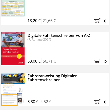
Kostenfreie Online-Seminare
Bestellen Sie jetzt das VerkehrsRundschau Profipaket im
»
Kennenlern-Abo für zwei Monate (inkl. der derzeitig
18,20 €
21,66 €
gesetzlichen MwSt. und Versandkosten).
Nach 2
Monaten brauchen Sie nichts weiter tun, das
Digitale Fahrtenschreiber von A-Z
Abonnement endet automatisch, es entstehen keine
(7. Auflage 2024)
weiteren Verpflichtungen.
»
53,00 €
56,71 €
Fahreranweisung Digitaler
Fahrtenschreiber
»
3,80 €
4,52 €