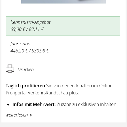
Kennenlern-Angebot
69,00 € / 82,11 €
Jahresabo
446,20 € / 530,98 €
Drucken
Täglich profitieren
Sie von neuen Inhalten im Online-
Profiportal VerkehrsRundschau plus:
Infos mit Mehrwert:
Zugang zu exklusiven Inhalten
und Hintergrundwissen – von aktuellen Regelungen
weiterlesen
wie z. B. bei den Lenk- und Ruhezeiten,
über vertiefende Premiumnews bis hin zu praktischen