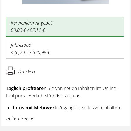
Kennenlern-Angebot
69,00 € / 82,11 €
Jahresabo
446,20 € / 530,98 €
Drucken
Täglich profitieren
Sie von neuen Inhalten im Online-
Profiportal VerkehrsRundschau plus:
Infos mit Mehrwert:
Zugang zu exklusiven Inhalten
und Hintergrundwissen – von aktuellen Regelungen
weiterlesen
wie z. B. bei den Lenk- und Ruhezeiten,
über vertiefende Premiumnews bis hin zu praktischen