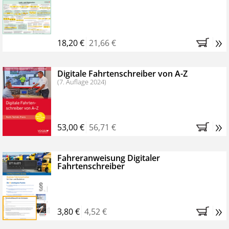
Kostenfreie Online-Seminare
Bestellen Sie jetzt das VerkehrsRundschau Profipaket im
»
Kennenlern-Abo für zwei Monate (inkl. der derzeitig
18,20 €
21,66 €
gesetzlichen MwSt. und Versandkosten).
Nach 2
Monaten brauchen Sie nichts weiter tun, das
Digitale Fahrtenschreiber von A-Z
Abonnement endet automatisch, es entstehen keine
(7. Auflage 2024)
weiteren Verpflichtungen.
»
53,00 €
56,71 €
Fahreranweisung Digitaler
Fahrtenschreiber
»
3,80 €
4,52 €