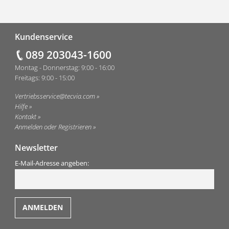
Fußzeile
Kundenservice
089 203043-1600
Montag - Donnerstag: 9:00 - 16:00
Freitags: 9:00 - 15:00
Vertriebsservice@tecvia.com
Hilfe
Kontakt
Anmelden oder Registrieren
Newsletter
E-Mail-Adresse angeben: