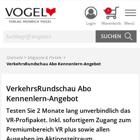
Login
0
Nav
Suche
Startseite
Magazine & Portale
VerkehrsRundschau Abo Kennenlern-Angebot
VerkehrsRundschau Abo
Kennenlern-Angebot
Testen Sie 2 Monate lang unverbindlich das
VR-Profipaket. Inkl. sofortigem Zugang zum
Premiumbereich VR plus sowie
allen
Ausgaben im Aktionszeitraum.