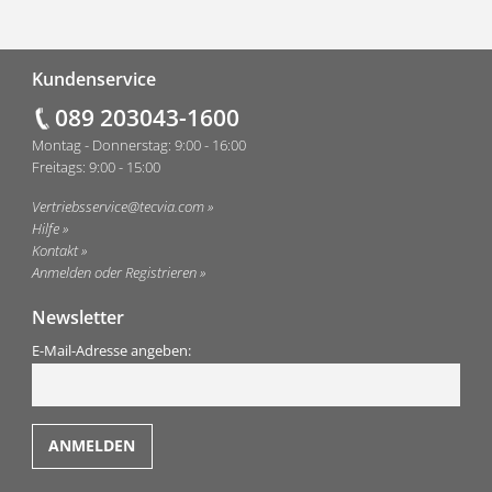
Fußzeile
Kundenservice
089 203043-1600
Montag - Donnerstag: 9:00 - 16:00
Freitags: 9:00 - 15:00
Vertriebsservice@tecvia.com
Hilfe
Kontakt
Anmelden oder Registrieren
Newsletter
E-Mail-Adresse angeben: