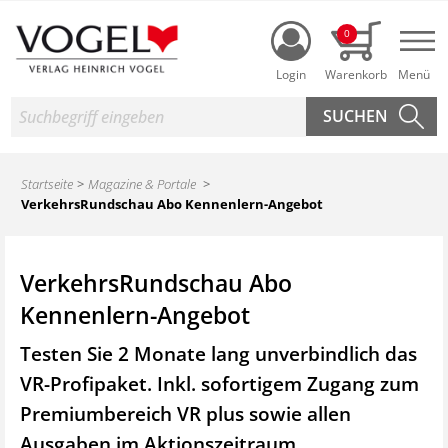
Login
0
Nav
Suche
Startseite
Magazine & Portale
VerkehrsRundschau Abo Kennenlern-Angebot
VerkehrsRundschau Abo
Kennenlern-Angebot
Testen Sie 2 Monate lang unverbindlich das
VR-Profipaket. Inkl. sofortigem Zugang zum
Premiumbereich VR plus sowie
allen
Ausgaben im Aktionszeitraum.