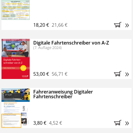
Kostenfreie Online-Seminare
Bestellen Sie jetzt das VerkehrsRundschau Profipaket im
»
Kennenlern-Abo für zwei Monate (inkl. der derzeitig
18,20 €
21,66 €
gesetzlichen MwSt. und Versandkosten).
Nach 2
Monaten brauchen Sie nichts weiter tun, das
Digitale Fahrtenschreiber von A-Z
Abonnement endet automatisch, es entstehen keine
(7. Auflage 2024)
weiteren Verpflichtungen.
»
53,00 €
56,71 €
Fahreranweisung Digitaler
Fahrtenschreiber
»
3,80 €
4,52 €