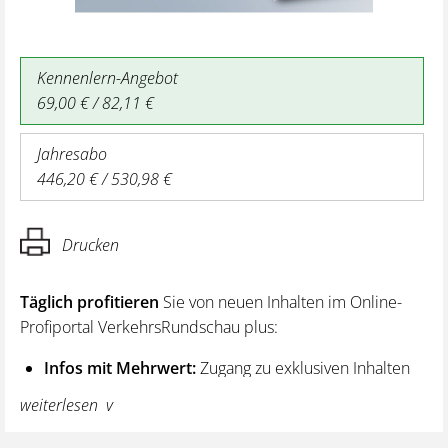
Kennenlern-Angebot
69,00 € / 82,11 €
Jahresabo
446,20 € / 530,98 €
Drucken
Täglich profitieren
Sie von neuen Inhalten im Online-
Profiportal VerkehrsRundschau plus:
Infos mit Mehrwert:
Zugang zu exklusiven Inhalten
und Hintergrundwissen – von aktuellen Regelungen
weiterlesen
wie z. B. bei den Lenk- und Ruhezeiten,
über vertiefende Premiumnews bis hin zu praktischen