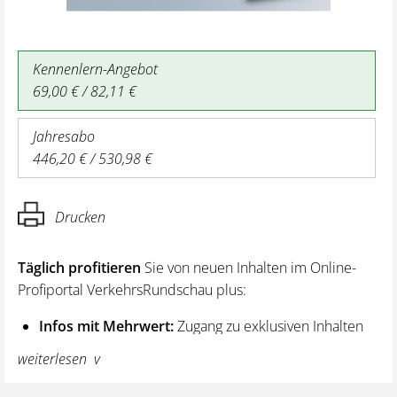
Kennenlern-Angebot
69,00 € / 82,11 €
Jahresabo
446,20 € / 530,98 €
Drucken
Täglich profitieren
Sie von neuen Inhalten im Online-
Profiportal VerkehrsRundschau plus:
Infos mit Mehrwert:
Zugang zu exklusiven Inhalten
und Hintergrundwissen – von aktuellen Regelungen
weiterlesen
wie z. B. bei den Lenk- und Ruhezeiten,
über vertiefende Premiumnews bis hin zu praktischen