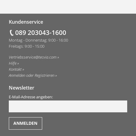
Fußzeile
Kundenservice
089 203043-1600
Montag - Donnerstag: 9:00 - 16:00
Freitags: 9:00 - 15:00
Vertriebsservice@tecvia.com
Hilfe
Kontakt
Anmelden oder Registrieren
Newsletter
E-Mail-Adresse angeben: