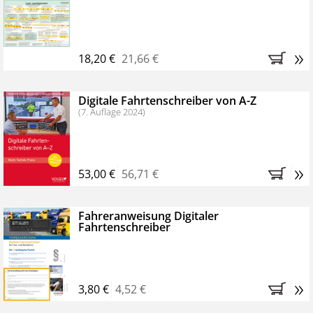
Kostenfreie Online-Seminare
Bestellen Sie jetzt das VerkehrsRundschau Profipaket im
»
Kennenlern-Abo für zwei Monate (inkl. der derzeitig
18,20 €
21,66 €
gesetzlichen MwSt. und Versandkosten).
Nach 2
Monaten brauchen Sie nichts weiter tun, das
Digitale Fahrtenschreiber von A-Z
Abonnement endet automatisch, es entstehen keine
(7. Auflage 2024)
weiteren Verpflichtungen.
»
53,00 €
56,71 €
Fahreranweisung Digitaler
Fahrtenschreiber
»
3,80 €
4,52 €