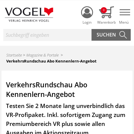
Login
0
Nav
Suche
Startseite
Magazine & Portale
VerkehrsRundschau Abo Kennenlern-Angebot
VerkehrsRundschau Abo
Kennenlern-Angebot
Testen Sie 2 Monate lang unverbindlich das
VR-Profipaket. Inkl. sofortigem Zugang zum
Premiumbereich VR plus sowie
allen
Ausgaben im Aktionszeitraum.