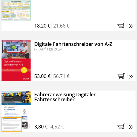
Kostenfreie Online-Seminare
Bestellen Sie jetzt das VerkehrsRundschau Profipaket im
»
Kennenlern-Abo für zwei Monate (inkl. der derzeitig
18,20 €
21,66 €
gesetzlichen MwSt. und Versandkosten).
Nach 2
Monaten brauchen Sie nichts weiter tun, das
Digitale Fahrtenschreiber von A-Z
Abonnement endet automatisch, es entstehen keine
(7. Auflage 2024)
weiteren Verpflichtungen.
»
53,00 €
56,71 €
Fahreranweisung Digitaler
Fahrtenschreiber
»
3,80 €
4,52 €