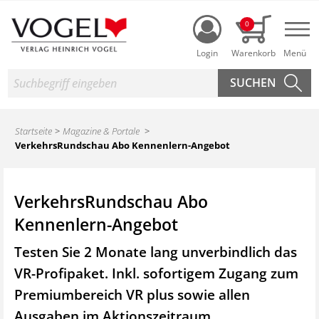
Login
0
Nav
Suche
Startseite
Magazine & Portale
VerkehrsRundschau Abo Kennenlern-Angebot
VerkehrsRundschau Abo
Kennenlern-Angebot
Testen Sie 2 Monate lang unverbindlich das
VR-Profipaket. Inkl. sofortigem Zugang zum
Premiumbereich VR plus sowie
allen
Ausgaben im Aktionszeitraum.