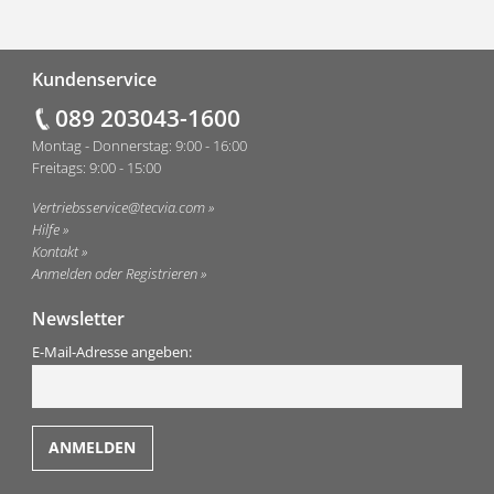
Fußzeile
Kundenservice
089 203043-1600
Montag - Donnerstag: 9:00 - 16:00
Freitags: 9:00 - 15:00
Vertriebsservice@tecvia.com
Hilfe
Kontakt
Anmelden oder Registrieren
Newsletter
E-Mail-Adresse angeben: