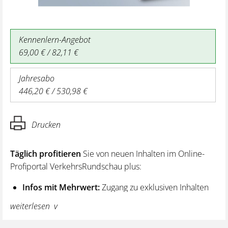
Kennenlern-Angebot
69,00 € / 82,11 €
Jahresabo
446,20 € / 530,98 €
Drucken
Täglich profitieren
Sie von neuen Inhalten im Online-
Profiportal VerkehrsRundschau plus:
Infos mit Mehrwert:
Zugang zu exklusiven Inhalten
und Hintergrundwissen – von aktuellen Regelungen
weiterlesen
wie z. B. bei den Lenk- und Ruhezeiten,
über vertiefende Premiumnews bis hin zu praktischen