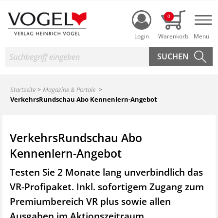
Login
0
Nav
Suche
Startseite
Magazine & Portale
VerkehrsRundschau Abo Kennenlern-Angebot
VerkehrsRundschau Abo
Kennenlern-Angebot
Testen Sie 2 Monate lang unverbindlich das
VR-Profipaket. Inkl. sofortigem Zugang zum
Premiumbereich VR plus sowie
allen
Ausgaben im Aktionszeitraum.