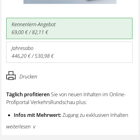
Kennenlern-Angebot
69,00 € / 82,11 €
Jahresabo
446,20 € / 530,98 €
Drucken
Täglich profitieren
Sie von neuen Inhalten im Online-
Profiportal VerkehrsRundschau plus:
Infos mit Mehrwert:
Zugang zu exklusiven Inhalten
und Hintergrundwissen – von aktuellen Regelungen
weiterlesen
wie z. B. bei den Lenk- und Ruhezeiten,
über vertiefende Premiumnews bis hin zu praktischen