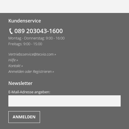
Fußzeile
Kundenservice
089 203043-1600
Montag - Donnerstag: 9:00 - 16:00
Freitags: 9:00 - 15:00
Vertriebsservice@tecvia.com
Hilfe
Kontakt
Anmelden oder Registrieren
Newsletter
E-Mail-Adresse angeben: