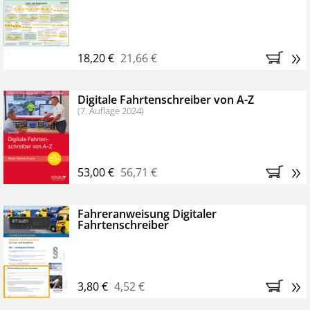
Kostenfreie Online-Seminare
Bestellen Sie jetzt das VerkehrsRundschau Profipaket im
»
Kennenlern-Abo für zwei Monate (inkl. der derzeitig
18,20 €
21,66 €
gesetzlichen MwSt. und Versandkosten).
Nach 2
Monaten brauchen Sie nichts weiter tun, das
Digitale Fahrtenschreiber von A-Z
Abonnement endet automatisch, es entstehen keine
(7. Auflage 2024)
weiteren Verpflichtungen.
»
53,00 €
56,71 €
Fahreranweisung Digitaler
Fahrtenschreiber
»
3,80 €
4,52 €