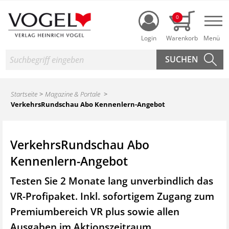
Login
0
Nav
Suche
Startseite
Magazine & Portale
VerkehrsRundschau Abo Kennenlern-Angebot
VerkehrsRundschau Abo
Kennenlern-Angebot
Testen Sie 2 Monate lang unverbindlich das
VR-Profipaket. Inkl. sofortigem Zugang zum
Premiumbereich VR plus sowie
allen
Ausgaben im Aktionszeitraum.