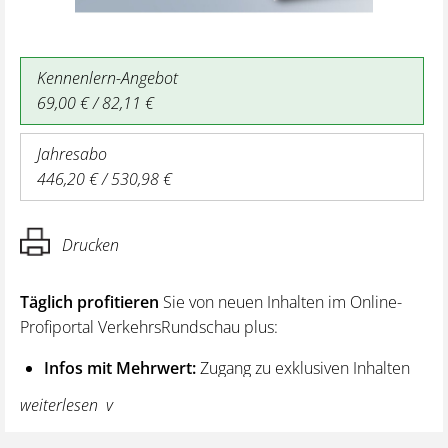
Kennenlern-Angebot
69,00 € / 82,11 €
Jahresabo
446,20 € / 530,98 €
Drucken
Täglich profitieren
Sie von neuen Inhalten im Online-
Profiportal VerkehrsRundschau plus:
Infos mit Mehrwert:
Zugang zu exklusiven Inhalten
und Hintergrundwissen – von aktuellen Regelungen
weiterlesen
wie z. B. bei den Lenk- und Ruhezeiten,
über vertiefende Premiumnews bis hin zu praktischen