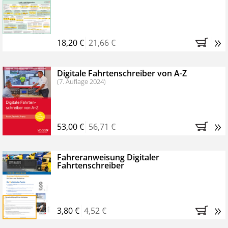
Kostenfreie Online-Seminare
Bestellen Sie jetzt das VerkehrsRundschau Profipaket im
»
Kennenlern-Abo für zwei Monate (inkl. der derzeitig
18,20 €
21,66 €
gesetzlichen MwSt. und Versandkosten).
Nach 2
Monaten brauchen Sie nichts weiter tun, das
Digitale Fahrtenschreiber von A-Z
Abonnement endet automatisch, es entstehen keine
(7. Auflage 2024)
weiteren Verpflichtungen.
»
53,00 €
56,71 €
Fahreranweisung Digitaler
Fahrtenschreiber
»
3,80 €
4,52 €