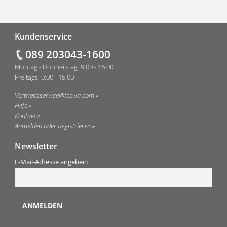
Fußzeile
Kundenservice
089 203043-1600
Montag - Donnerstag: 9:00 - 16:00
Freitags: 9:00 - 15:00
Vertriebsservice@tecvia.com
Hilfe
Kontakt
Anmelden oder Registrieren
Newsletter
E-Mail-Adresse angeben: