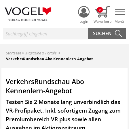
Login
0
Nav
Suche
Startseite
Magazine & Portale
VerkehrsRundschau Abo Kennenlern-Angebot
VerkehrsRundschau Abo
Kennenlern-Angebot
Testen Sie 2 Monate lang unverbindlich das
VR-Profipaket. Inkl. sofortigem Zugang zum
Premiumbereich VR plus sowie
allen
Ausgaben im Aktionszeitraum.