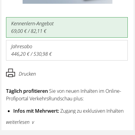
Kennenlern-Angebot
69,00 € / 82,11 €
Jahresabo
446,20 € / 530,98 €
Drucken
Täglich profitieren
Sie von neuen Inhalten im Online-
Profiportal VerkehrsRundschau plus:
Infos mit Mehrwert:
Zugang zu exklusiven Inhalten
und Hintergrundwissen – von aktuellen Regelungen
weiterlesen
wie z. B. bei den Lenk- und Ruhezeiten,
über vertiefende Premiumnews bis hin zu praktischen