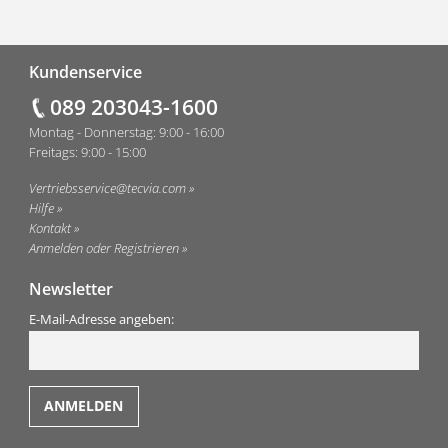
Fußzeile
Kundenservice
089 203043-1600
Montag - Donnerstag: 9:00 - 16:00
Freitags: 9:00 - 15:00
Vertriebsservice@tecvia.com
Hilfe
Kontakt
Anmelden oder Registrieren
Newsletter
E-Mail-Adresse angeben: