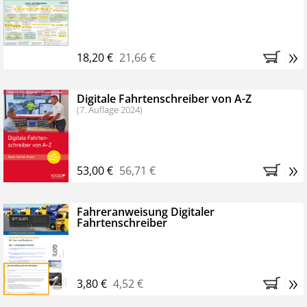
Kostenfreie Online-Seminare
Bestellen Sie jetzt das VerkehrsRundschau Profipaket im
»
Kennenlern-Abo für zwei Monate (inkl. der derzeitig
18,20 €
21,66 €
gesetzlichen MwSt. und Versandkosten).
Nach 2
Monaten brauchen Sie nichts weiter tun, das
Digitale Fahrtenschreiber von A-Z
Abonnement endet automatisch, es entstehen keine
(7. Auflage 2024)
weiteren Verpflichtungen.
»
53,00 €
56,71 €
Fahreranweisung Digitaler
Fahrtenschreiber
»
3,80 €
4,52 €