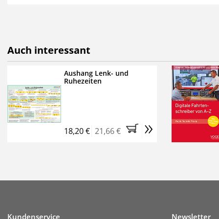
als E-Paper,
die innerhalb
Weitere Extras:
FUMO: Compliance für R
Auch interessant
Ermäßigte Teilnahmege
Kostenfreie Online-Sem
Aushang Lenk- und
Ruhezeiten
Bestellen Sie jetzt das Ve
Monate (inkl. der derzeiti
brauchen Sie nichts weit
»
entstehen keine weiteren
18,20 €
21,66 €
Kundenservice
Newsletter