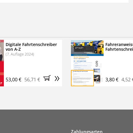
 der zweimonatigen Laufzeit
erscheinen
.
echtssichere Transportlogistik
bühren für VerkehrsRundschau Veranstaltungen
inare
Digitale Fahrtenschreiber
Fahreranweis
von A-Z
Fahrtenschre
rkehrsRundschau Profipaket im Kennenlern-Abo für zwei
(7. Auflage 2024)
g gesetzlichen MwSt. und Versandkosten).
Nach 2 Monaten
er tun, das Abonnement endet automatisch, es
»
 Verpflichtungen.
53,00 €
56,71 €
3,80 €
4,52 
Zahlungsarten