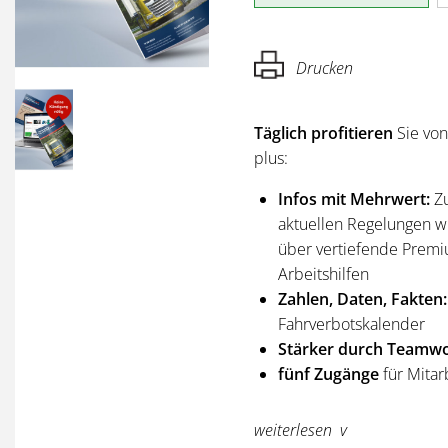
Drucken
Täglich profitieren
Sie vo
plus:
Infos mit Mehrwert:
Z
aktuellen Regelungen wi
über vertiefende Premi
Arbeitshilfen
Zahlen, Daten, Fakten:
Fahrverbotskalender
Stärker durch Teamwo
fünf Zugänge
für Mitar
Sie erhalten
alle Ausgabe
weiterlesen