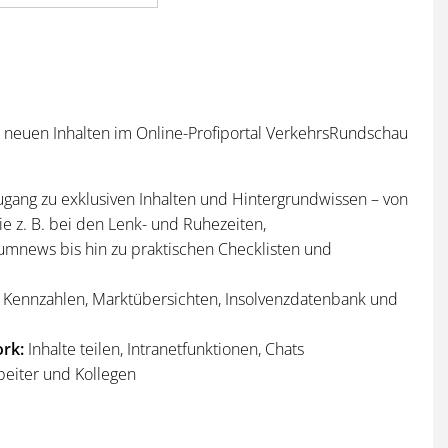
n neuen Inhalten im Online-Profiportal VerkehrsRundschau
ugang zu exklusiven Inhalten und Hintergrundwissen – von
e z. B. bei den Lenk- und Ruhezeiten,
umnews bis hin zu praktischen Checklisten und
Kennzahlen, Marktübersichten, Insolvenzdatenbank und
rk:
Inhalte teilen, Intranetfunktionen, Chats
beiter und Kollegen
n
und
Sonderhefte
der VerkehrsRundschau
per Post und