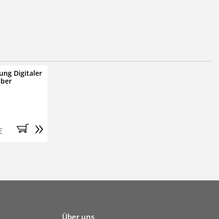
ung Digitaler
iber
»
€
Über uns