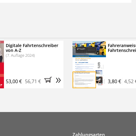
 der zweimonatigen Laufzeit
erscheinen
.
echtssichere Transportlogistik
bühren für VerkehrsRundschau Veranstaltungen
inare
Digitale Fahrtenschreiber
Fahreranweis
von A-Z
Fahrtenschre
rkehrsRundschau Profipaket im Kennenlern-Abo für zwei
(7. Auflage 2024)
g gesetzlichen MwSt. und Versandkosten).
Nach 2 Monaten
er tun, das Abonnement endet automatisch, es
»
 Verpflichtungen.
53,00 €
56,71 €
3,80 €
4,52 
Zahlungsarten