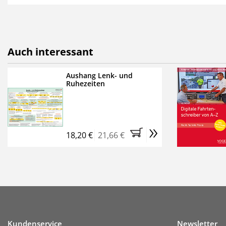
als E-Paper,
die innerhalb
Weitere Extras:
FUMO: Compliance für R
Auch interessant
Ermäßigte Teilnahmege
Kostenfreie Online-Sem
Aushang Lenk- und
Ruhezeiten
Bestellen Sie jetzt das Ve
Monate (inkl. der derzeiti
brauchen Sie nichts weit
»
entstehen keine weiteren
18,20 €
21,66 €
Kundenservice
Newsletter