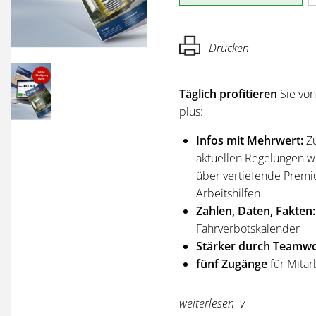
Drucken
Täglich profitieren
Sie vo
plus:
Infos mit Mehrwert:
Z
aktuellen Regelungen wi
über vertiefende Premi
Arbeitshilfen
Zahlen, Daten, Fakten:
Fahrverbotskalender
Stärker durch Teamwo
fünf Zugänge
für Mitar
Sie erhalten
alle Ausgabe
weiterlesen