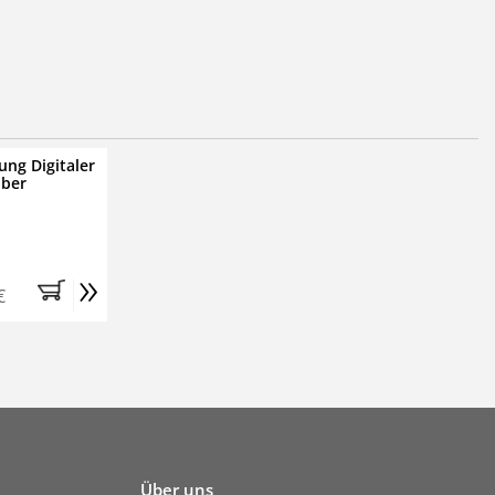
ung Digitaler
iber
»
€
Über uns