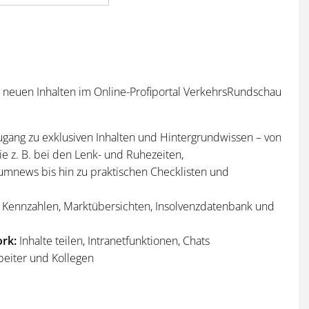
n neuen Inhalten im Online-Profiportal VerkehrsRundschau
ugang zu exklusiven Inhalten und Hintergrundwissen – von
e z. B. bei den Lenk- und Ruhezeiten,
umnews bis hin zu praktischen Checklisten und
Kennzahlen, Marktübersichten, Insolvenzdatenbank und
rk:
Inhalte teilen, Intranetfunktionen, Chats
beiter und Kollegen
n
und
Sonderhefte
der VerkehrsRundschau
per Post und