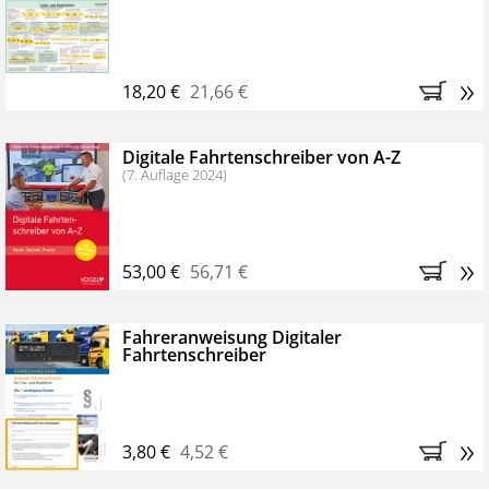
Kostenfreie Online-Seminare
Bestellen Sie jetzt das VerkehrsRundschau Profipaket im
»
Kennenlern-Abo für zwei Monate (inkl. der derzeitig
18,20 €
21,66 €
gesetzlichen MwSt. und Versandkosten).
Nach 2
Monaten brauchen Sie nichts weiter tun, das
Digitale Fahrtenschreiber von A-Z
Abonnement endet automatisch, es entstehen keine
(7. Auflage 2024)
weiteren Verpflichtungen.
»
53,00 €
56,71 €
Fahreranweisung Digitaler
Fahrtenschreiber
»
3,80 €
4,52 €