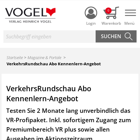
Login
0
Nav
Suche
Startseite
Magazine & Portale
VerkehrsRundschau Abo Kennenlern-Angebot
VerkehrsRundschau Abo
Kennenlern-Angebot
Testen Sie 2 Monate lang unverbindlich das
VR-Profipaket. Inkl. sofortigem Zugang zum
Premiumbereich VR plus sowie
allen
Ausgaben im Aktionszeitraum.