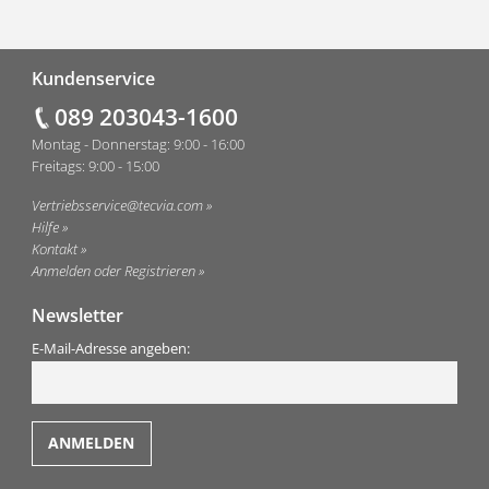
Fußzeile
Kundenservice
089 203043-1600
Montag - Donnerstag: 9:00 - 16:00
Freitags: 9:00 - 15:00
Vertriebsservice@tecvia.com
Hilfe
Kontakt
Anmelden oder Registrieren
Newsletter
E-Mail-Adresse angeben: