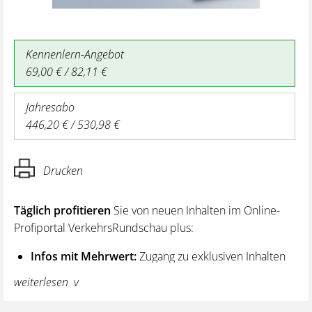
Kennenlern-Angebot
69,00 € / 82,11 €
Jahresabo
446,20 € / 530,98 €
Drucken
Täglich profitieren
Sie von neuen Inhalten im Online-
Profiportal VerkehrsRundschau plus:
Infos mit Mehrwert:
Zugang zu exklusiven Inhalten
und Hintergrundwissen – von aktuellen Regelungen
weiterlesen
wie z. B. bei den Lenk- und Ruhezeiten,
über vertiefende Premiumnews bis hin zu praktischen