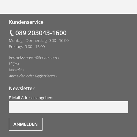
Fußzeile
Kundenservice
089 203043-1600
Montag - Donnerstag: 9:00 - 16:00
Freitags: 9:00 - 15:00
Vertriebsservice@tecvia.com
Hilfe
Kontakt
Anmelden oder Registrieren
Newsletter
E-Mail-Adresse angeben: