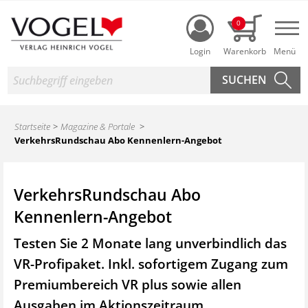
Login
0
Nav
Suche
Startseite
Magazine & Portale
VerkehrsRundschau Abo Kennenlern-Angebot
VerkehrsRundschau Abo
Kennenlern-Angebot
Testen Sie 2 Monate lang unverbindlich das
VR-Profipaket. Inkl. sofortigem Zugang zum
Premiumbereich VR plus sowie
allen
Ausgaben im Aktionszeitraum.