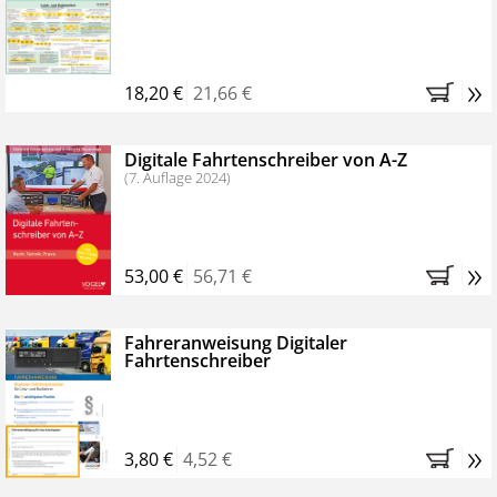
Kostenfreie Online-Seminare
Bestellen Sie jetzt das VerkehrsRundschau Profipaket im
»
Kennenlern-Abo für zwei Monate (inkl. der derzeitig
18,20 €
21,66 €
gesetzlichen MwSt. und Versandkosten).
Nach 2
Monaten brauchen Sie nichts weiter tun, das
Digitale Fahrtenschreiber von A-Z
Abonnement endet automatisch, es entstehen keine
(7. Auflage 2024)
weiteren Verpflichtungen.
»
53,00 €
56,71 €
Fahreranweisung Digitaler
Fahrtenschreiber
»
3,80 €
4,52 €