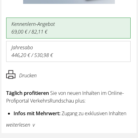
Kennenlern-Angebot
69,00 € / 82,11 €
Jahresabo
446,20 € / 530,98 €
Drucken
Täglich profitieren
Sie von neuen Inhalten im Online-
Profiportal VerkehrsRundschau plus:
Infos mit Mehrwert:
Zugang zu exklusiven Inhalten
und Hintergrundwissen – von aktuellen Regelungen
weiterlesen
wie z. B. bei den Lenk- und Ruhezeiten,
über vertiefende Premiumnews bis hin zu praktischen