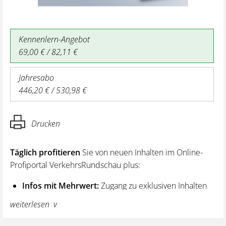
Kennenlern-Angebot
69,00 € / 82,11 €
Jahresabo
446,20 € / 530,98 €
Drucken
Täglich profitieren
Sie von neuen Inhalten im Online-
Profiportal VerkehrsRundschau plus:
Infos mit Mehrwert:
Zugang zu exklusiven Inhalten
und Hintergrundwissen – von aktuellen Regelungen
weiterlesen
wie z. B. bei den Lenk- und Ruhezeiten,
über vertiefende Premiumnews bis hin zu praktischen