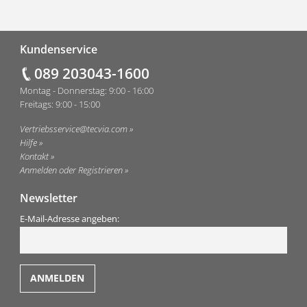
Fußzeile
Kundenservice
089 203043-1600
Montag - Donnerstag: 9:00 - 16:00
Freitags: 9:00 - 15:00
Vertriebsservice@tecvia.com
Hilfe
Kontakt
Anmelden oder Registrieren
Newsletter
E-Mail-Adresse angeben: