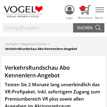
Login
0
Nav
Suche
Startseite
Magazine & Portale
VerkehrsRundschau Abo Kennenlern-Angebot
VerkehrsRundschau Abo
Kennenlern-Angebot
Testen Sie 2 Monate lang unverbindlich das
VR-Profipaket. Inkl. sofortigem Zugang zum
Premiumbereich VR plus sowie
allen
Ausgaben im Aktionszeitraum.