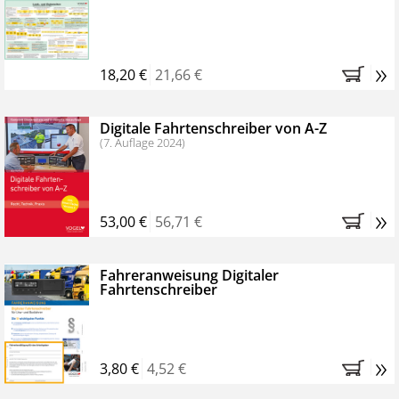
Kostenfreie Online-Seminare
Bestellen Sie jetzt das VerkehrsRundschau Profipaket im
»
Kennenlern-Abo für zwei Monate (inkl. der derzeitig
18,20 €
21,66 €
gesetzlichen MwSt. und Versandkosten).
Nach 2
Monaten brauchen Sie nichts weiter tun, das
Digitale Fahrtenschreiber von A-Z
Abonnement endet automatisch, es entstehen keine
(7. Auflage 2024)
weiteren Verpflichtungen.
»
53,00 €
56,71 €
Fahreranweisung Digitaler
Fahrtenschreiber
»
3,80 €
4,52 €