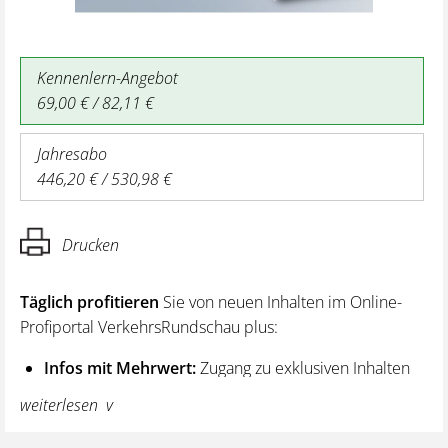
Kennenlern-Angebot
69,00 € / 82,11 €
Jahresabo
446,20 € / 530,98 €
Drucken
Täglich profitieren
Sie von neuen Inhalten im Online-
Profiportal VerkehrsRundschau plus:
Infos mit Mehrwert:
Zugang zu exklusiven Inhalten
und Hintergrundwissen – von aktuellen Regelungen
weiterlesen
wie z. B. bei den Lenk- und Ruhezeiten,
über vertiefende Premiumnews bis hin zu praktischen