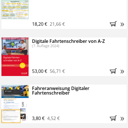
Kostenfreie Online-Seminare
Bestellen Sie jetzt das VerkehrsRundschau Profipaket im
»
Kennenlern-Abo für zwei Monate (inkl. der derzeitig
18,20 €
21,66 €
gesetzlichen MwSt. und Versandkosten).
Nach 2
Monaten brauchen Sie nichts weiter tun, das
Digitale Fahrtenschreiber von A-Z
Abonnement endet automatisch, es entstehen keine
(7. Auflage 2024)
weiteren Verpflichtungen.
»
53,00 €
56,71 €
Fahreranweisung Digitaler
Fahrtenschreiber
»
3,80 €
4,52 €