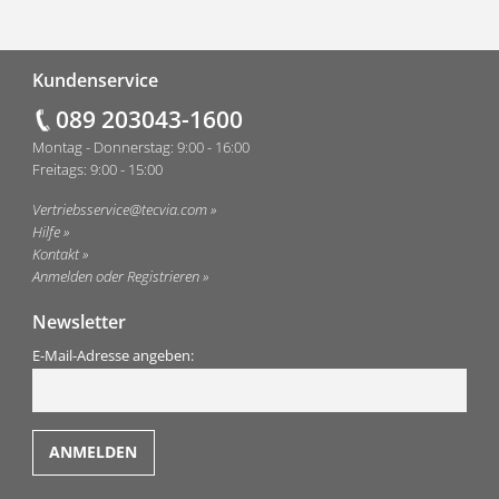
Fußzeile
Kundenservice
089 203043-1600
Montag - Donnerstag: 9:00 - 16:00
Freitags: 9:00 - 15:00
Vertriebsservice@tecvia.com
Hilfe
Kontakt
Anmelden oder Registrieren
Newsletter
E-Mail-Adresse angeben: