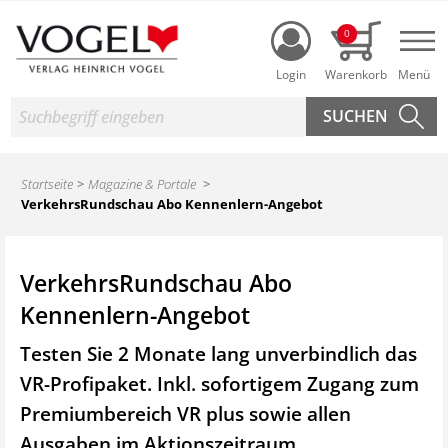
Login
0
Nav
Suche
Startseite
Magazine & Portale
VerkehrsRundschau Abo Kennenlern-Angebot
VerkehrsRundschau Abo
Kennenlern-Angebot
Testen Sie 2 Monate lang unverbindlich das
VR-Profipaket. Inkl. sofortigem Zugang zum
Premiumbereich VR plus sowie
allen
Ausgaben im Aktionszeitraum.