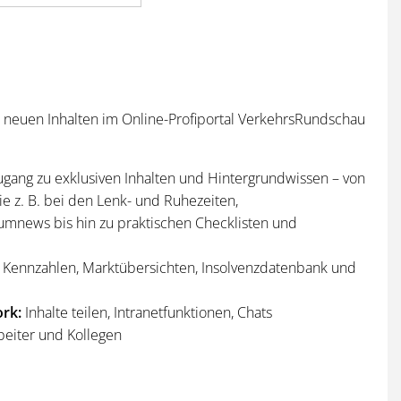
n neuen Inhalten im Online-Profiportal VerkehrsRundschau
ugang zu exklusiven Inhalten und Hintergrundwissen – von
e z. B. bei den Lenk- und Ruhezeiten,
umnews bis hin zu praktischen Checklisten und
Kennzahlen, Marktübersichten, Insolvenzdatenbank und
rk:
Inhalte teilen, Intranetfunktionen, Chats
beiter und Kollegen
n
und
Sonderhefte
der VerkehrsRundschau
per Post und