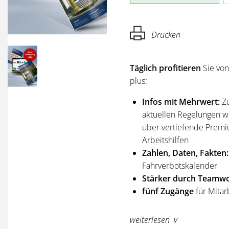
Drucken
Täglich profitieren
Sie vo
plus:
Infos mit Mehrwert:
Z
aktuellen Regelungen wi
über vertiefende Premi
Arbeitshilfen
Zahlen, Daten, Fakten:
Fahrverbotskalender
Stärker durch Teamwo
fünf Zugänge
für Mitar
Sie erhalten
alle Ausgabe
weiterlesen