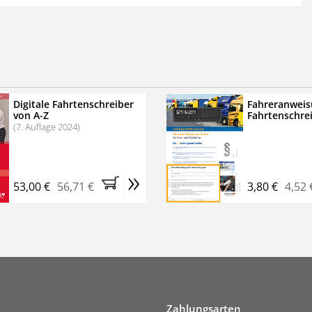
 der zweimonatigen Laufzeit
erscheinen
.
echtssichere Transportlogistik
bühren für VerkehrsRundschau Veranstaltungen
inare
Digitale Fahrtenschreiber
Fahreranweis
von A-Z
Fahrtenschre
rkehrsRundschau Profipaket im Kennenlern-Abo für zwei
(7. Auflage 2024)
g gesetzlichen MwSt. und Versandkosten).
Nach 2 Monaten
er tun, das Abonnement endet automatisch, es
»
 Verpflichtungen.
53,00 €
56,71 €
3,80 €
4,52 
Zahlungsarten