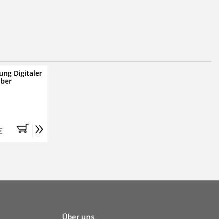
ung Digitaler
iber
»
€
Über uns