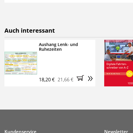
als E-Paper,
die innerhalb
Weitere Extras:
FUMO: Compliance für R
Auch interessant
Ermäßigte Teilnahmege
Kostenfreie Online-Sem
Aushang Lenk- und
Ruhezeiten
Bestellen Sie jetzt das Ve
Monate (inkl. der derzeiti
brauchen Sie nichts weit
»
entstehen keine weiteren
18,20 €
21,66 €
Kundenservice
Newsletter