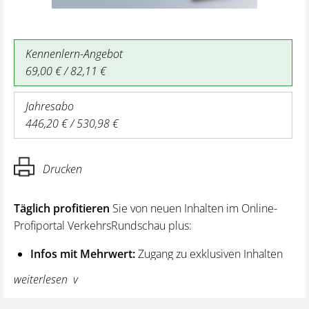
Kennenlern-Angebot
69,00 € / 82,11 €
Jahresabo
446,20 € / 530,98 €
Drucken
Täglich profitieren
Sie von neuen Inhalten im Online-
Profiportal VerkehrsRundschau plus:
Infos mit Mehrwert:
Zugang zu exklusiven Inhalten
und Hintergrundwissen – von aktuellen Regelungen
weiterlesen
wie z. B. bei den Lenk- und Ruhezeiten,
über vertiefende Premiumnews bis hin zu praktischen