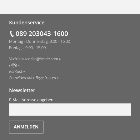
Fußzeile
Kundenservice
089 203043-1600
Montag - Donnerstag: 9:00 - 16:00
Freitags: 9:00 - 15:00
Vertriebsservice@tecvia.com
Hilfe
Kontakt
Anmelden oder Registrieren
Newsletter
E-Mail-Adresse angeben: