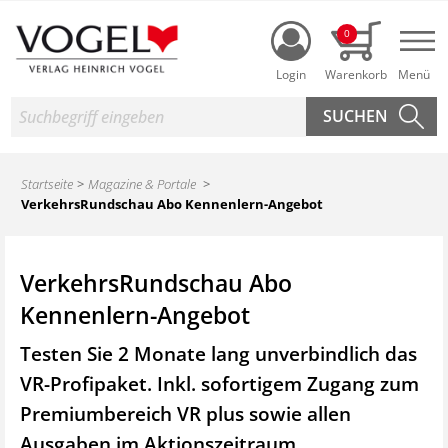
Login
0
Nav
Suche
Startseite
Magazine & Portale
VerkehrsRundschau Abo Kennenlern-Angebot
VerkehrsRundschau Abo
Kennenlern-Angebot
Testen Sie 2 Monate lang unverbindlich das
VR-Profipaket. Inkl. sofortigem Zugang zum
Premiumbereich VR plus sowie
allen
Ausgaben im Aktionszeitraum.