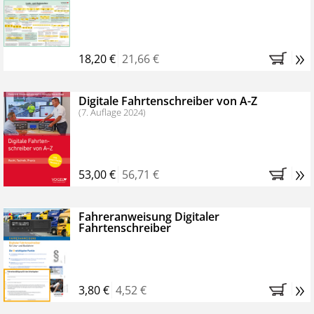
Kostenfreie Online-Seminare
Bestellen Sie jetzt das VerkehrsRundschau Profipaket im
»
Kennenlern-Abo für zwei Monate (inkl. der derzeitig
18,20 €
21,66 €
gesetzlichen MwSt. und Versandkosten).
Nach 2
Monaten brauchen Sie nichts weiter tun, das
Digitale Fahrtenschreiber von A-Z
Abonnement endet automatisch, es entstehen keine
(7. Auflage 2024)
weiteren Verpflichtungen.
»
53,00 €
56,71 €
Fahreranweisung Digitaler
Fahrtenschreiber
»
3,80 €
4,52 €