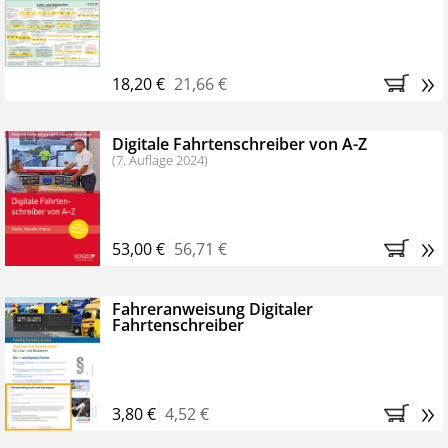
Kostenfreie Online-Seminare
Bestellen Sie jetzt das VerkehrsRundschau Profipaket im
»
Kennenlern-Abo für zwei Monate (inkl. der derzeitig
18,20 €
21,66 €
gesetzlichen MwSt. und Versandkosten).
Nach 2
Monaten brauchen Sie nichts weiter tun, das
Digitale Fahrtenschreiber von A-Z
Abonnement endet automatisch, es entstehen keine
(7. Auflage 2024)
weiteren Verpflichtungen.
»
53,00 €
56,71 €
Fahreranweisung Digitaler
Fahrtenschreiber
»
3,80 €
4,52 €