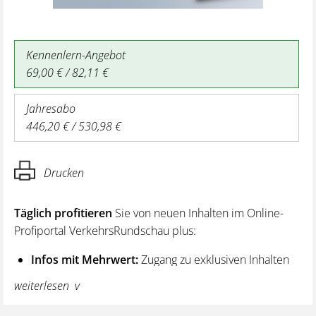
Kennenlern-Angebot
69,00 € / 82,11 €
Jahresabo
446,20 € / 530,98 €
Drucken
Täglich profitieren
Sie von neuen Inhalten im Online-
Profiportal VerkehrsRundschau plus:
Infos mit Mehrwert:
Zugang zu exklusiven Inhalten
und Hintergrundwissen – von aktuellen Regelungen
weiterlesen
wie z. B. bei den Lenk- und Ruhezeiten,
über vertiefende Premiumnews bis hin zu praktischen