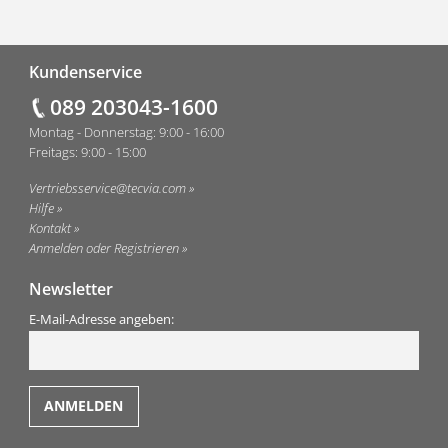
Fußzeile
Kundenservice
089 203043-1600
Montag - Donnerstag: 9:00 - 16:00
Freitags: 9:00 - 15:00
Vertriebsservice@tecvia.com
Hilfe
Kontakt
Anmelden oder Registrieren
Newsletter
E-Mail-Adresse angeben: