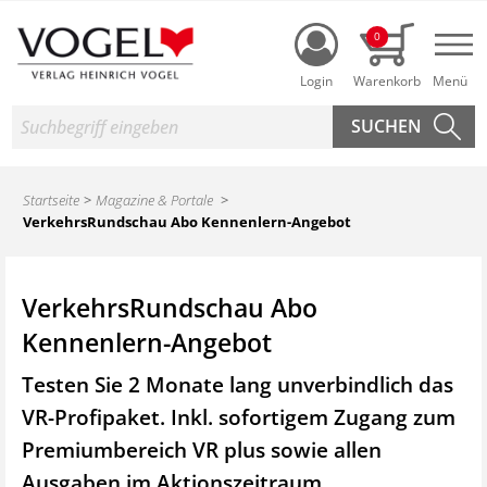
Login
0
Nav
Suche
Startseite
Magazine & Portale
VerkehrsRundschau Abo Kennenlern-Angebot
VerkehrsRundschau Abo
Kennenlern-Angebot
Testen Sie 2 Monate lang unverbindlich das
VR-Profipaket. Inkl. sofortigem Zugang zum
Premiumbereich VR plus sowie
allen
Ausgaben im Aktionszeitraum.