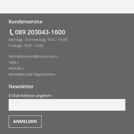
Fußzeile
Kundenservice
089 203043-1600
Montag - Donnerstag: 9:00 - 16:00
Freitags: 9:00 - 15:00
Vertriebsservice@tecvia.com
Hilfe
Kontakt
Anmelden oder Registrieren
Newsletter
E-Mail-Adresse angeben: