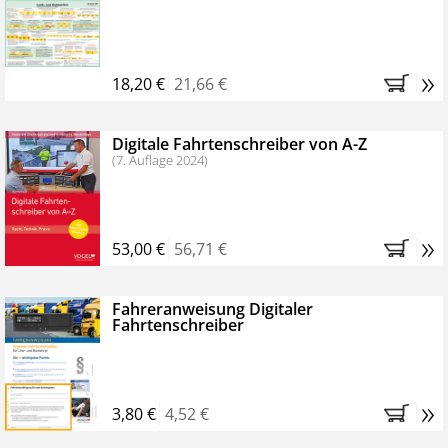
Kostenfreie Online-Seminare
Bestellen Sie jetzt das VerkehrsRundschau Profipaket im
»
Kennenlern-Abo für zwei Monate (inkl. der derzeitig
18,20 €
21,66 €
gesetzlichen MwSt. und Versandkosten).
Nach 2
Monaten brauchen Sie nichts weiter tun, das
Digitale Fahrtenschreiber von A-Z
Abonnement endet automatisch, es entstehen keine
(7. Auflage 2024)
weiteren Verpflichtungen.
»
53,00 €
56,71 €
Fahreranweisung Digitaler
Fahrtenschreiber
»
3,80 €
4,52 €