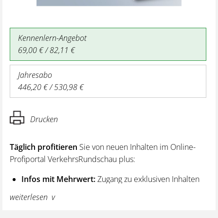
Kennenlern-Angebot
69,00 € / 82,11 €
Jahresabo
446,20 € / 530,98 €
Drucken
Täglich profitieren
Sie von neuen Inhalten im Online-
Profiportal VerkehrsRundschau plus:
Infos mit Mehrwert:
Zugang zu exklusiven Inhalten
und Hintergrundwissen – von aktuellen Regelungen
weiterlesen
wie z. B. bei den Lenk- und Ruhezeiten,
über vertiefende Premiumnews bis hin zu praktischen