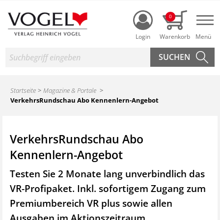
Login
0
Nav
Suche
Startseite
Magazine & Portale
VerkehrsRundschau Abo Kennenlern-Angebot
VerkehrsRundschau Abo
Kennenlern-Angebot
Testen Sie 2 Monate lang unverbindlich das
VR-Profipaket. Inkl. sofortigem Zugang zum
Premiumbereich VR plus sowie
allen
Ausgaben im Aktionszeitraum.