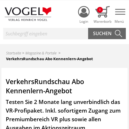
Login
0
Nav
Suche
Startseite
Magazine & Portale
VerkehrsRundschau Abo Kennenlern-Angebot
VerkehrsRundschau Abo
Kennenlern-Angebot
Testen Sie 2 Monate lang unverbindlich das
VR-Profipaket. Inkl. sofortigem Zugang zum
Premiumbereich VR plus sowie
allen
Ausgaben im Aktionszeitraum.