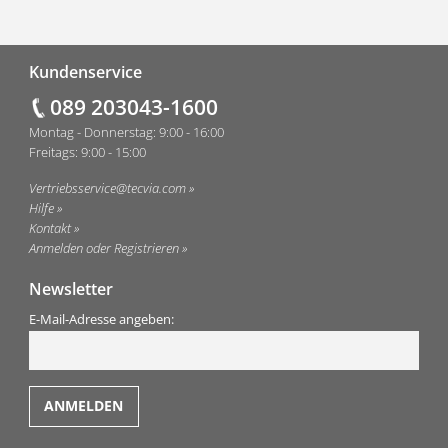
Fußzeile
Kundenservice
089 203043-1600
Montag - Donnerstag: 9:00 - 16:00
Freitags: 9:00 - 15:00
Vertriebsservice@tecvia.com
Hilfe
Kontakt
Anmelden oder Registrieren
Newsletter
E-Mail-Adresse angeben: