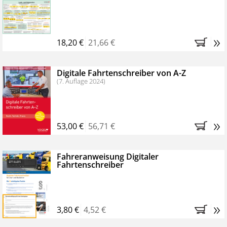
Kostenfreie Online-Seminare
Bestellen Sie jetzt das VerkehrsRundschau Profipaket im
»
Kennenlern-Abo für zwei Monate (inkl. der derzeitig
18,20 €
21,66 €
gesetzlichen MwSt. und Versandkosten).
Nach 2
Monaten brauchen Sie nichts weiter tun, das
Digitale Fahrtenschreiber von A-Z
Abonnement endet automatisch, es entstehen keine
(7. Auflage 2024)
weiteren Verpflichtungen.
»
53,00 €
56,71 €
Fahreranweisung Digitaler
Fahrtenschreiber
»
3,80 €
4,52 €