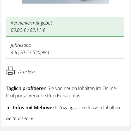
Kennenlern-Angebot
69,00 € / 82,11 €
Jahresabo
446,20 € / 530,98 €
Drucken
Täglich profitieren
Sie von neuen Inhalten im Online-
Profiportal VerkehrsRundschau plus:
Infos mit Mehrwert:
Zugang zu exklusiven Inhalten
und Hintergrundwissen – von aktuellen Regelungen
weiterlesen
wie z. B. bei den Lenk- und Ruhezeiten,
über vertiefende Premiumnews bis hin zu praktischen