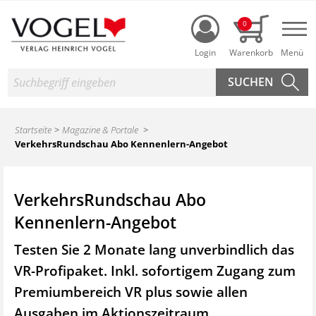
Login
0
Nav
Suche
Startseite
Magazine & Portale
VerkehrsRundschau Abo Kennenlern-Angebot
VerkehrsRundschau Abo
Kennenlern-Angebot
Testen Sie 2 Monate lang unverbindlich das
VR-Profipaket. Inkl. sofortigem Zugang zum
Premiumbereich VR plus sowie
allen
Ausgaben im Aktionszeitraum.