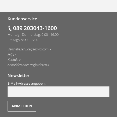
Fußzeile
Kundenservice
089 203043-1600
Montag - Donnerstag: 9:00 - 16:00
Freitags: 9:00 - 15:00
Vertriebsservice@tecvia.com
Hilfe
Kontakt
Anmelden oder Registrieren
Newsletter
E-Mail-Adresse angeben: