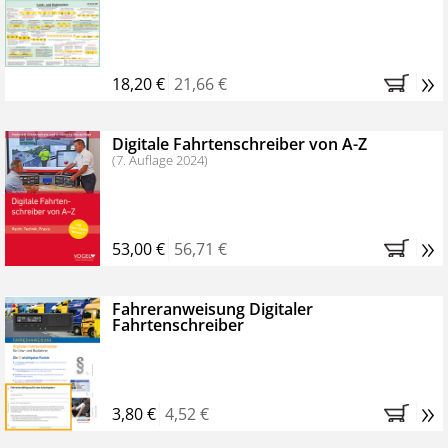
Kostenfreie Online-Seminare
Bestellen Sie jetzt das VerkehrsRundschau Profipaket im
»
Kennenlern-Abo für zwei Monate (inkl. der derzeitig
18,20 €
21,66 €
gesetzlichen MwSt. und Versandkosten).
Nach 2
Monaten brauchen Sie nichts weiter tun, das
Digitale Fahrtenschreiber von A-Z
Abonnement endet automatisch, es entstehen keine
(7. Auflage 2024)
weiteren Verpflichtungen.
»
53,00 €
56,71 €
Fahreranweisung Digitaler
Fahrtenschreiber
»
3,80 €
4,52 €