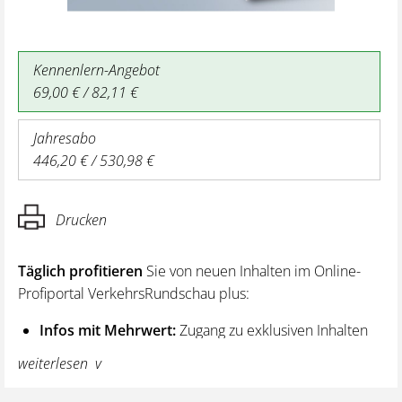
Kennenlern-Angebot
69,00 € / 82,11 €
Jahresabo
446,20 € / 530,98 €
Drucken
Täglich profitieren
Sie von neuen Inhalten im Online-
Profiportal VerkehrsRundschau plus:
Infos mit Mehrwert:
Zugang zu exklusiven Inhalten
und Hintergrundwissen – von aktuellen Regelungen
weiterlesen
wie z. B. bei den Lenk- und Ruhezeiten,
über vertiefende Premiumnews bis hin zu praktischen