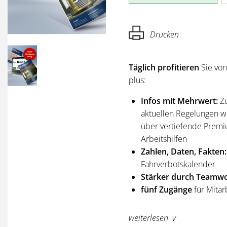
Drucken
Täglich profitieren
Sie vo
plus:
Infos mit Mehrwert:
Z
aktuellen Regelungen wi
über vertiefende Premi
Arbeitshilfen
Zahlen, Daten, Fakten:
Fahrverbotskalender
Stärker durch Teamwo
fünf Zugänge
für Mitar
Sie erhalten
alle Ausgabe
weiterlesen