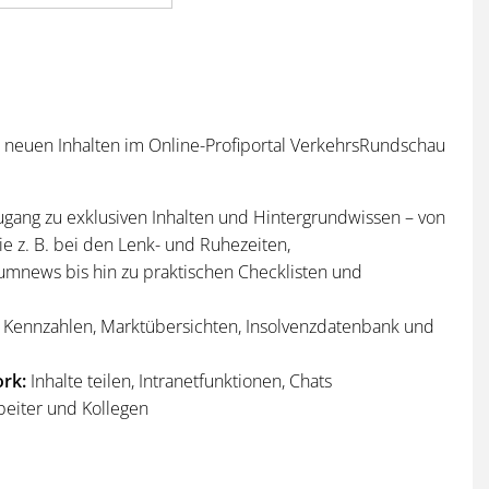
n neuen Inhalten im Online-Profiportal VerkehrsRundschau
ugang zu exklusiven Inhalten und Hintergrundwissen – von
e z. B. bei den Lenk- und Ruhezeiten,
umnews bis hin zu praktischen Checklisten und
Kennzahlen, Marktübersichten, Insolvenzdatenbank und
rk:
Inhalte teilen, Intranetfunktionen, Chats
beiter und Kollegen
n
und
Sonderhefte
der VerkehrsRundschau
per Post und