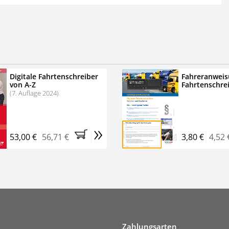
 der zweimonatigen Laufzeit
erscheinen
.
echtssichere Transportlogistik
bühren für VerkehrsRundschau Veranstaltungen
inare
Digitale Fahrtenschreiber
Fahreranweis
von A-Z
Fahrtenschre
rkehrsRundschau Profipaket im Kennenlern-Abo für zwei
(7. Auflage 2024)
g gesetzlichen MwSt. und Versandkosten).
Nach 2 Monaten
er tun, das Abonnement endet automatisch, es
»
 Verpflichtungen.
53,00 €
56,71 €
3,80 €
4,52 
Zahlungsarten