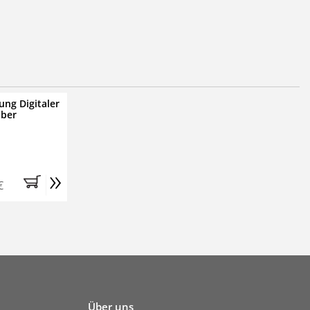
ung Digitaler
iber
»
€
Über uns