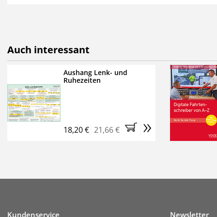
als E-Paper,
die innerhalb
Weitere Extras:
FUMO: Compliance für R
Auch interessant
Ermäßigte Teilnahmege
Kostenfreie Online-Sem
Aushang Lenk- und
Ruhezeiten
Bestellen Sie jetzt das Ve
Monate (inkl. der derzeiti
brauchen Sie nichts weit
»
entstehen keine weiteren
18,20 €
21,66 €
Kundenservice
Newsletter