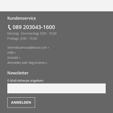
Fußzeile
Kundenservice
089 203043-1600
Montag - Donnerstag: 9:00 - 16:00
Freitags: 9:00 - 15:00
Vertriebsservice@tecvia.com
Hilfe
Kontakt
Anmelden oder Registrieren
Newsletter
E-Mail-Adresse angeben: