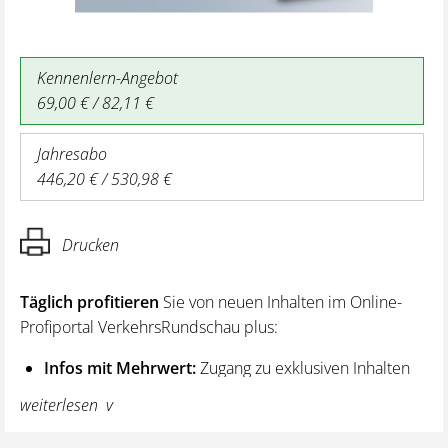
Kennenlern-Angebot
69,00 € / 82,11 €
Jahresabo
446,20 € / 530,98 €
Drucken
Täglich profitieren
Sie von neuen Inhalten im Online-
Profiportal VerkehrsRundschau plus:
Infos mit Mehrwert:
Zugang zu exklusiven Inhalten
und Hintergrundwissen – von aktuellen Regelungen
weiterlesen
wie z. B. bei den Lenk- und Ruhezeiten,
über vertiefende Premiumnews bis hin zu praktischen