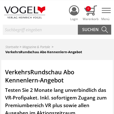
Login
0
Nav
Suche
Startseite
Magazine & Portale
VerkehrsRundschau Abo Kennenlern-Angebot
VerkehrsRundschau Abo
Kennenlern-Angebot
Testen Sie 2 Monate lang unverbindlich das
VR-Profipaket. Inkl. sofortigem Zugang zum
Premiumbereich VR plus sowie
allen
Ausgaben im Aktionszeitraum.