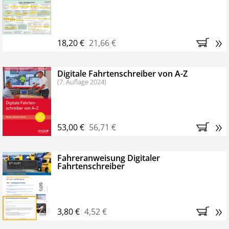
Kostenfreie Online-Seminare
Bestellen Sie jetzt das VerkehrsRundschau Profipaket im
»
Kennenlern-Abo für zwei Monate (inkl. der derzeitig
18,20 €
21,66 €
gesetzlichen MwSt. und Versandkosten).
Nach 2
Monaten brauchen Sie nichts weiter tun, das
Digitale Fahrtenschreiber von A-Z
Abonnement endet automatisch, es entstehen keine
(7. Auflage 2024)
weiteren Verpflichtungen.
»
53,00 €
56,71 €
Fahreranweisung Digitaler
Fahrtenschreiber
»
3,80 €
4,52 €