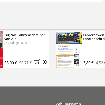
 der zweimonatigen Laufzeit
erscheinen
.
echtssichere Transportlogistik
bühren für VerkehrsRundschau Veranstaltungen
inare
Digitale Fahrtenschreiber
Fahreranweis
von A-Z
Fahrtenschre
rkehrsRundschau Profipaket im Kennenlern-Abo für zwei
(7. Auflage 2024)
g gesetzlichen MwSt. und Versandkosten).
Nach 2 Monaten
er tun, das Abonnement endet automatisch, es
»
 Verpflichtungen.
53,00 €
56,71 €
3,80 €
4,52 
Zahlungsarten