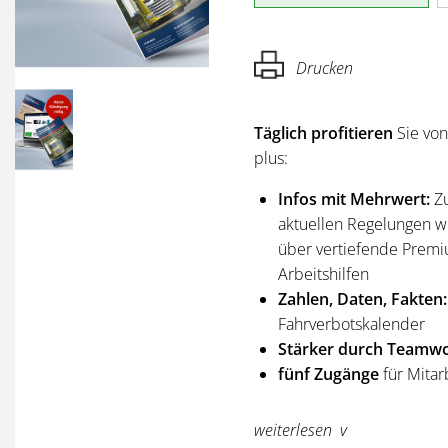
Drucken
Täglich profitieren
Sie vo
plus:
Infos mit Mehrwert:
Z
aktuellen Regelungen wi
über vertiefende Premi
Arbeitshilfen
Zahlen, Daten, Fakten:
Fahrverbotskalender
Stärker durch Teamwo
fünf Zugänge
für Mitar
Sie erhalten
alle Ausgabe
weiterlesen