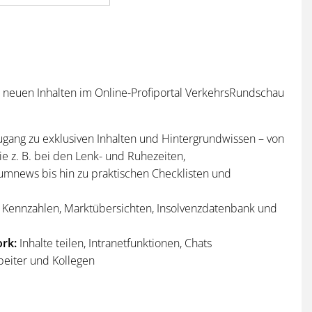
n neuen Inhalten im Online-Profiportal VerkehrsRundschau
ugang zu exklusiven Inhalten und Hintergrundwissen – von
e z. B. bei den Lenk- und Ruhezeiten,
umnews bis hin zu praktischen Checklisten und
Kennzahlen, Marktübersichten, Insolvenzdatenbank und
rk:
Inhalte teilen, Intranetfunktionen, Chats
beiter und Kollegen
n
und
Sonderhefte
der VerkehrsRundschau
per Post und