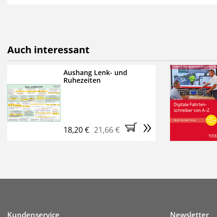
als E-Paper,
die innerhalb
Weitere Extras:
FUMO: Compliance für R
Auch interessant
Ermäßigte Teilnahmege
Kostenfreie Online-Sem
Aushang Lenk- und
Ruhezeiten
Bestellen Sie jetzt das Ve
Monate (inkl. der derzeiti
brauchen Sie nichts weit
»
entstehen keine weiteren
18,20 €
21,66 €
Kundenservice
Newsletter