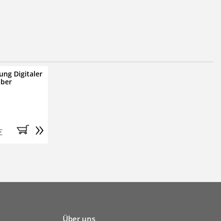
ung Digitaler
iber
»
€
Über uns