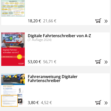
Kostenfreie Online-Seminare
Bestellen Sie jetzt das VerkehrsRundschau Profipaket im
»
Kennenlern-Abo für zwei Monate (inkl. der derzeitig
18,20 €
21,66 €
gesetzlichen MwSt. und Versandkosten).
Nach 2
Monaten brauchen Sie nichts weiter tun, das
Digitale Fahrtenschreiber von A-Z
Abonnement endet automatisch, es entstehen keine
(7. Auflage 2024)
weiteren Verpflichtungen.
»
53,00 €
56,71 €
Fahreranweisung Digitaler
Fahrtenschreiber
»
3,80 €
4,52 €