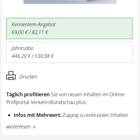
Kennenlern-Angebot
69,00 € / 82,11 €
Jahresabo
446,20 € / 530,98 €
Drucken
Täglich profitieren
Sie von neuen Inhalten im Online-
Profiportal VerkehrsRundschau plus:
Infos mit Mehrwert:
Zugang zu exklusiven Inhalten
und Hintergrundwissen – von aktuellen Regelungen
weiterlesen
wie z. B. bei den Lenk- und Ruhezeiten,
über vertiefende Premiumnews bis hin zu praktischen