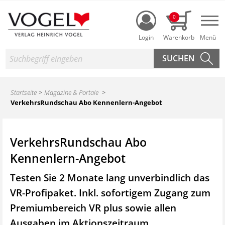
Login
0
Nav
Suche
Startseite
Magazine & Portale
VerkehrsRundschau Abo Kennenlern-Angebot
VerkehrsRundschau Abo
Kennenlern-Angebot
Testen Sie 2 Monate lang unverbindlich das
VR-Profipaket. Inkl. sofortigem Zugang zum
Premiumbereich VR plus sowie
allen
Ausgaben im Aktionszeitraum.