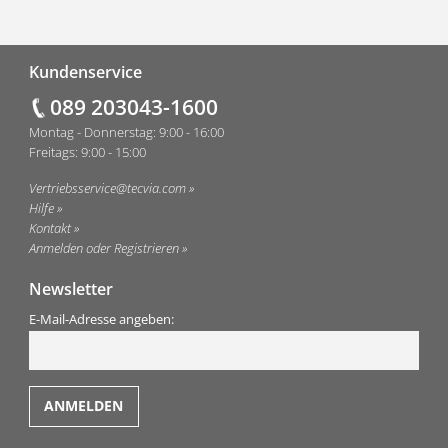
Fußzeile
Kundenservice
089 203043-1600
Montag - Donnerstag: 9:00 - 16:00
Freitags: 9:00 - 15:00
Vertriebsservice@tecvia.com
Hilfe
Kontakt
Anmelden oder Registrieren
Newsletter
E-Mail-Adresse angeben: