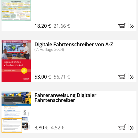
Kostenfreie Online-Seminare
Bestellen Sie jetzt das VerkehrsRundschau Profipaket im
»
Kennenlern-Abo für zwei Monate (inkl. der derzeitig
18,20 €
21,66 €
gesetzlichen MwSt. und Versandkosten).
Nach 2
Monaten brauchen Sie nichts weiter tun, das
Digitale Fahrtenschreiber von A-Z
Abonnement endet automatisch, es entstehen keine
(7. Auflage 2024)
weiteren Verpflichtungen.
»
53,00 €
56,71 €
Fahreranweisung Digitaler
Fahrtenschreiber
»
3,80 €
4,52 €