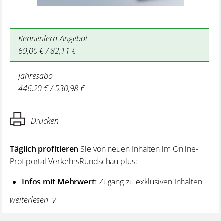
Kennenlern-Angebot
69,00 € / 82,11 €
Jahresabo
446,20 € / 530,98 €
Drucken
Täglich profitieren
Sie von neuen Inhalten im Online-
Profiportal VerkehrsRundschau plus:
Infos mit Mehrwert:
Zugang zu exklusiven Inhalten
und Hintergrundwissen – von aktuellen Regelungen
weiterlesen
wie z. B. bei den Lenk- und Ruhezeiten,
über vertiefende Premiumnews bis hin zu praktischen