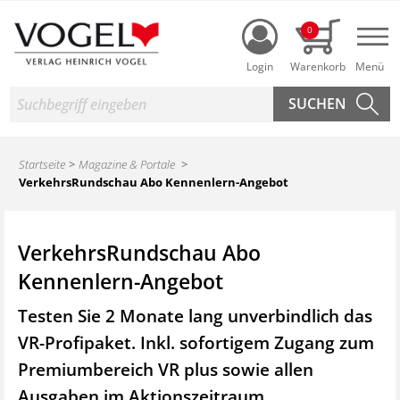
Login
0
Nav
Suche
Startseite
Magazine & Portale
VerkehrsRundschau Abo Kennenlern-Angebot
VerkehrsRundschau Abo
Kennenlern-Angebot
Testen Sie 2 Monate lang unverbindlich das
VR-Profipaket. Inkl. sofortigem Zugang zum
Premiumbereich VR plus sowie
allen
Ausgaben im Aktionszeitraum.