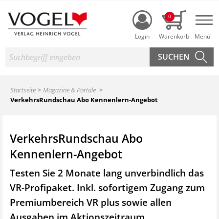
Login
0
Nav
Suche
Startseite
Magazine & Portale
VerkehrsRundschau Abo Kennenlern-Angebot
VerkehrsRundschau Abo
Kennenlern-Angebot
Testen Sie 2 Monate lang unverbindlich das
VR-Profipaket. Inkl. sofortigem Zugang zum
Premiumbereich VR plus sowie
allen
Ausgaben im Aktionszeitraum.