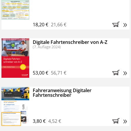
Kostenfreie Online-Seminare
Bestellen Sie jetzt das VerkehrsRundschau Profipaket im
»
Kennenlern-Abo für zwei Monate (inkl. der derzeitig
18,20 €
21,66 €
gesetzlichen MwSt. und Versandkosten).
Nach 2
Monaten brauchen Sie nichts weiter tun, das
Digitale Fahrtenschreiber von A-Z
Abonnement endet automatisch, es entstehen keine
(7. Auflage 2024)
weiteren Verpflichtungen.
»
53,00 €
56,71 €
Fahreranweisung Digitaler
Fahrtenschreiber
»
3,80 €
4,52 €