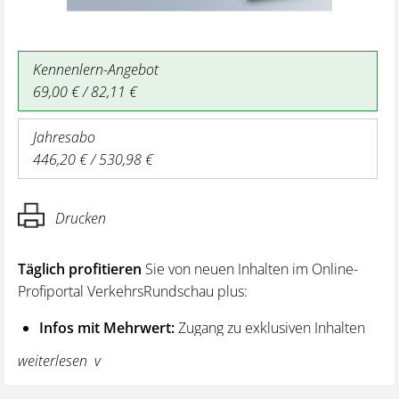
Kennenlern-Angebot
69,00 € / 82,11 €
Jahresabo
446,20 € / 530,98 €
Drucken
Täglich profitieren
Sie von neuen Inhalten im Online-
Profiportal VerkehrsRundschau plus:
Infos mit Mehrwert:
Zugang zu exklusiven Inhalten
und Hintergrundwissen – von aktuellen Regelungen
weiterlesen
wie z. B. bei den Lenk- und Ruhezeiten,
über vertiefende Premiumnews bis hin zu praktischen