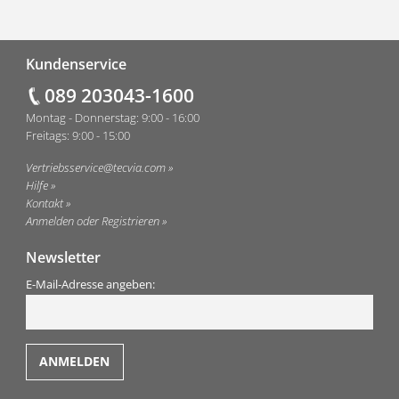
Fußzeile
Kundenservice
089 203043-1600
Montag - Donnerstag: 9:00 - 16:00
Freitags: 9:00 - 15:00
Vertriebsservice@tecvia.com
Hilfe
Kontakt
Anmelden oder Registrieren
Newsletter
E-Mail-Adresse angeben: