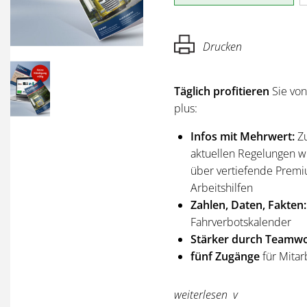
Drucken
Täglich profitieren
Sie vo
plus:
Infos mit Mehrwert:
Z
aktuellen Regelungen wi
über vertiefende Premi
Arbeitshilfen
Zahlen, Daten, Fakten:
Fahrverbotskalender
Stärker durch Teamwo
fünf Zugänge
für Mitar
Sie erhalten
alle Ausgabe
weiterlesen