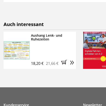
als E-Paper,
die innerhalb
Weitere Extras:
FUMO: Compliance für R
Auch interessant
Ermäßigte Teilnahmege
Kostenfreie Online-Sem
Aushang Lenk- und
Ruhezeiten
Bestellen Sie jetzt das Ve
Monate (inkl. der derzeiti
brauchen Sie nichts weit
»
entstehen keine weiteren
18,20 €
21,66 €
Kundenservice
Newsletter