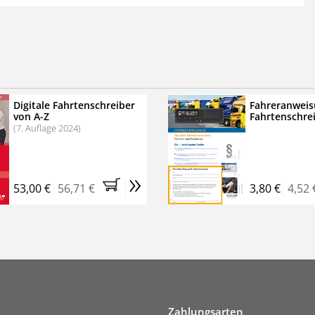
 der zweimonatigen Laufzeit
erscheinen
.
echtssichere Transportlogistik
bühren für VerkehrsRundschau Veranstaltungen
inare
Digitale Fahrtenschreiber
Fahreranweis
von A-Z
Fahrtenschre
rkehrsRundschau Profipaket im Kennenlern-Abo für zwei
(7. Auflage 2024)
g gesetzlichen MwSt. und Versandkosten).
Nach 2 Monaten
er tun, das Abonnement endet automatisch, es
»
 Verpflichtungen.
53,00 €
56,71 €
3,80 €
4,52 
Zahlungsarten