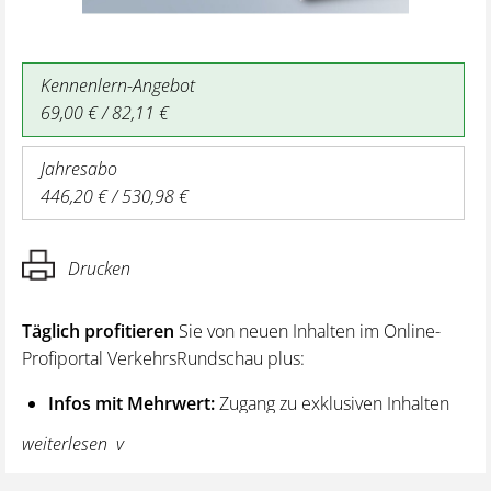
Kennenlern-Angebot
69,00 € / 82,11 €
Jahresabo
446,20 € / 530,98 €
Drucken
Täglich profitieren
Sie von neuen Inhalten im Online-
Profiportal VerkehrsRundschau plus:
Infos mit Mehrwert:
Zugang zu exklusiven Inhalten
und Hintergrundwissen – von aktuellen Regelungen
weiterlesen
wie z. B. bei den Lenk- und Ruhezeiten,
über vertiefende Premiumnews bis hin zu praktischen