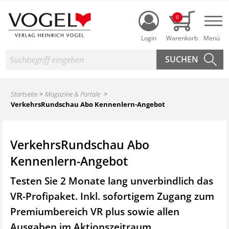
Login
0
Nav
Suche
Startseite
Magazine & Portale
VerkehrsRundschau Abo Kennenlern-Angebot
VerkehrsRundschau Abo
Kennenlern-Angebot
Testen Sie 2 Monate lang unverbindlich das
VR-Profipaket. Inkl. sofortigem Zugang zum
Premiumbereich VR plus sowie
allen
Ausgaben im Aktionszeitraum.