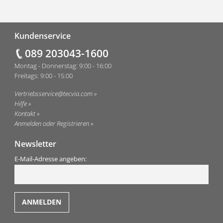
Fußzeile
Kundenservice
089 203043-1600
Montag - Donnerstag: 9:00 - 16:00
Freitags: 9:00 - 15:00
Vertriebsservice@tecvia.com
Hilfe
Kontakt
Anmelden oder Registrieren
Newsletter
E-Mail-Adresse angeben: