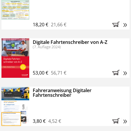
Kostenfreie Online-Seminare
Bestellen Sie jetzt das VerkehrsRundschau Profipaket im
»
Kennenlern-Abo für zwei Monate (inkl. der derzeitig
18,20 €
21,66 €
gesetzlichen MwSt. und Versandkosten).
Nach 2
Monaten brauchen Sie nichts weiter tun, das
Digitale Fahrtenschreiber von A-Z
Abonnement endet automatisch, es entstehen keine
(7. Auflage 2024)
weiteren Verpflichtungen.
»
53,00 €
56,71 €
Fahreranweisung Digitaler
Fahrtenschreiber
»
3,80 €
4,52 €