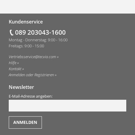
Fußzeile
Kundenservice
089 203043-1600
Montag - Donnerstag: 9:00 - 16:00
Freitags: 9:00 - 15:00
Vertriebsservice@tecvia.com
Hilfe
Kontakt
Anmelden oder Registrieren
Newsletter
E-Mail-Adresse angeben: