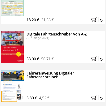
Kostenfreie Online-Seminare
Bestellen Sie jetzt das VerkehrsRundschau Profipaket im
»
Kennenlern-Abo für zwei Monate (inkl. der derzeitig
18,20 €
21,66 €
gesetzlichen MwSt. und Versandkosten).
Nach 2
Monaten brauchen Sie nichts weiter tun, das
Digitale Fahrtenschreiber von A-Z
Abonnement endet automatisch, es entstehen keine
(7. Auflage 2024)
weiteren Verpflichtungen.
»
53,00 €
56,71 €
Fahreranweisung Digitaler
Fahrtenschreiber
»
3,80 €
4,52 €