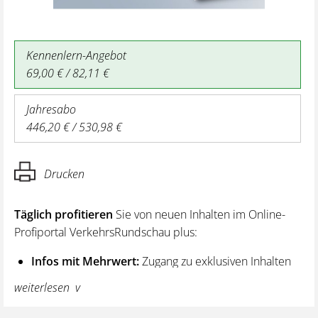
Kennenlern-Angebot
69,00 € / 82,11 €
Jahresabo
446,20 € / 530,98 €
Drucken
Täglich profitieren
Sie von neuen Inhalten im Online-
Profiportal VerkehrsRundschau plus:
Infos mit Mehrwert:
Zugang zu exklusiven Inhalten
und Hintergrundwissen – von aktuellen Regelungen
weiterlesen
wie z. B. bei den Lenk- und Ruhezeiten,
über vertiefende Premiumnews bis hin zu praktischen