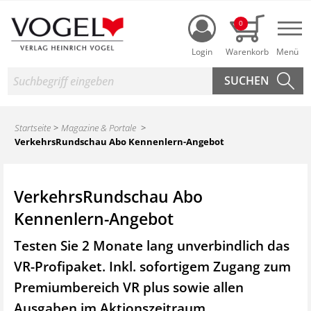
Login
0
Nav
Suche
Startseite
Magazine & Portale
VerkehrsRundschau Abo Kennenlern-Angebot
VerkehrsRundschau Abo
Kennenlern-Angebot
Testen Sie 2 Monate lang unverbindlich das
VR-Profipaket. Inkl. sofortigem Zugang zum
Premiumbereich VR plus sowie
allen
Ausgaben im Aktionszeitraum.