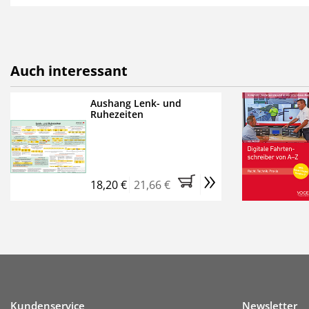
als E-Paper,
die innerhalb
Weitere Extras:
FUMO: Compliance für R
Auch interessant
Ermäßigte Teilnahmege
Kostenfreie Online-Sem
Aushang Lenk- und
Ruhezeiten
Bestellen Sie jetzt das Ve
Monate (inkl. der derzeiti
brauchen Sie nichts weit
»
entstehen keine weiteren
18,20 €
21,66 €
Kundenservice
Newsletter