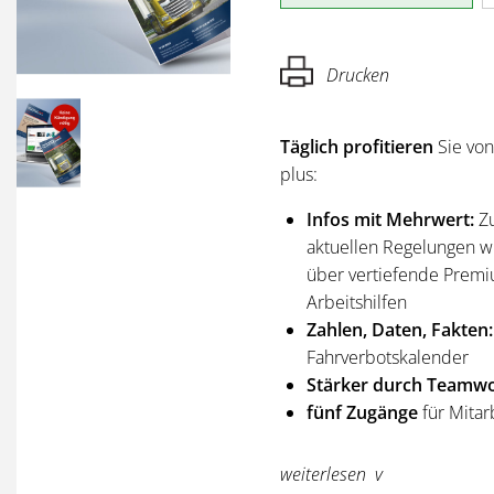
Drucken
Täglich profitieren
Sie vo
plus:
Infos mit Mehrwert:
Z
aktuellen Regelungen wi
über vertiefende Premi
Arbeitshilfen
Zahlen, Daten, Fakten:
Fahrverbotskalender
Stärker durch Teamwo
fünf Zugänge
für Mitar
Sie erhalten
alle Ausgabe
weiterlesen