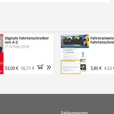
 der zweimonatigen Laufzeit
erscheinen
.
echtssichere Transportlogistik
bühren für VerkehrsRundschau Veranstaltungen
inare
Digitale Fahrtenschreiber
Fahreranweis
von A-Z
Fahrtenschre
rkehrsRundschau Profipaket im Kennenlern-Abo für zwei
(7. Auflage 2024)
g gesetzlichen MwSt. und Versandkosten).
Nach 2 Monaten
er tun, das Abonnement endet automatisch, es
»
 Verpflichtungen.
53,00 €
56,71 €
3,80 €
4,52 
Zahlungsarten