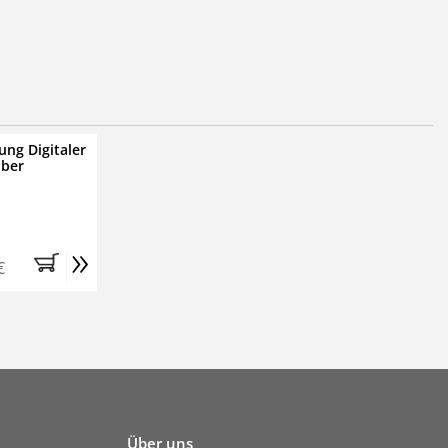
ung Digitaler
iber
»
€
Über uns