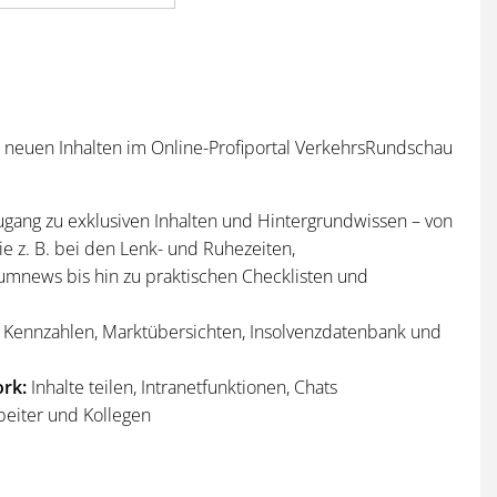
n neuen Inhalten im Online-Profiportal VerkehrsRundschau
ugang zu exklusiven Inhalten und Hintergrundwissen – von
e z. B. bei den Lenk- und Ruhezeiten,
umnews bis hin zu praktischen Checklisten und
Kennzahlen, Marktübersichten, Insolvenzdatenbank und
rk:
Inhalte teilen, Intranetfunktionen, Chats
beiter und Kollegen
n
und
Sonderhefte
der VerkehrsRundschau
per Post und