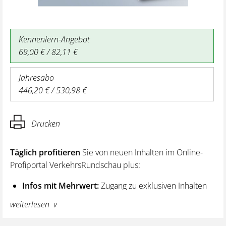
Kennenlern-Angebot
69,00 € / 82,11 €
Jahresabo
446,20 € / 530,98 €
Drucken
Täglich profitieren
Sie von neuen Inhalten im Online-
Profiportal VerkehrsRundschau plus:
Infos mit Mehrwert:
Zugang zu exklusiven Inhalten
und Hintergrundwissen – von aktuellen Regelungen
weiterlesen
wie z. B. bei den Lenk- und Ruhezeiten,
über vertiefende Premiumnews bis hin zu praktischen