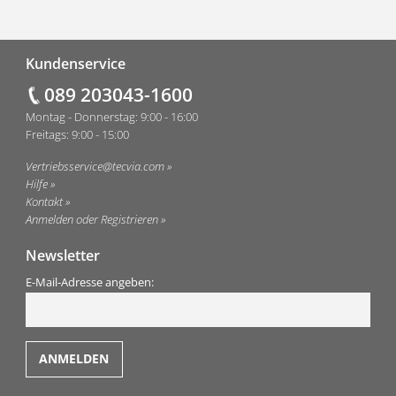
Fußzeile
Kundenservice
089 203043-1600
Montag - Donnerstag: 9:00 - 16:00
Freitags: 9:00 - 15:00
Vertriebsservice@tecvia.com
Hilfe
Kontakt
Anmelden oder Registrieren
Newsletter
E-Mail-Adresse angeben: