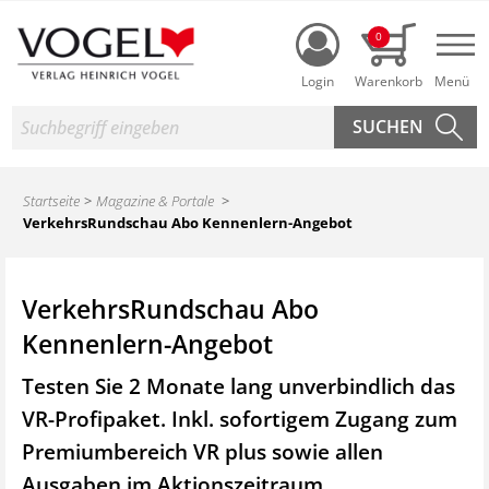
Login
0
Nav
Suche
Startseite
Magazine & Portale
VerkehrsRundschau Abo Kennenlern-Angebot
VerkehrsRundschau Abo
Kennenlern-Angebot
Testen Sie 2 Monate lang unverbindlich das
VR-Profipaket. Inkl. sofortigem Zugang zum
Premiumbereich VR plus sowie
allen
Ausgaben im Aktionszeitraum.