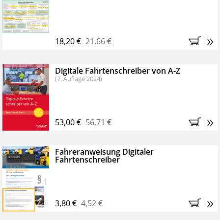
Kostenfreie Online-Seminare
Bestellen Sie jetzt das VerkehrsRundschau Profipaket im
»
Kennenlern-Abo für zwei Monate (inkl. der derzeitig
18,20 €
21,66 €
gesetzlichen MwSt. und Versandkosten).
Nach 2
Monaten brauchen Sie nichts weiter tun, das
Digitale Fahrtenschreiber von A-Z
Abonnement endet automatisch, es entstehen keine
(7. Auflage 2024)
weiteren Verpflichtungen.
»
53,00 €
56,71 €
Fahreranweisung Digitaler
Fahrtenschreiber
»
3,80 €
4,52 €