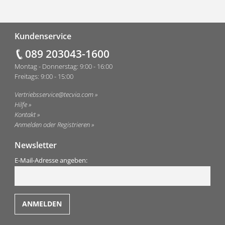
Fußzeile
Kundenservice
089 203043-1600
Montag - Donnerstag: 9:00 - 16:00
Freitags: 9:00 - 15:00
Vertriebsservice@tecvia.com
Hilfe
Kontakt
Anmelden oder Registrieren
Newsletter
E-Mail-Adresse angeben: