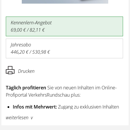
Kennenlern-Angebot
69,00 € / 82,11 €
Jahresabo
446,20 € / 530,98 €
Drucken
Täglich profitieren
Sie von neuen Inhalten im Online-
Profiportal VerkehrsRundschau plus:
Infos mit Mehrwert:
Zugang zu exklusiven Inhalten
und Hintergrundwissen – von aktuellen Regelungen
weiterlesen
wie z. B. bei den Lenk- und Ruhezeiten,
über vertiefende Premiumnews bis hin zu praktischen