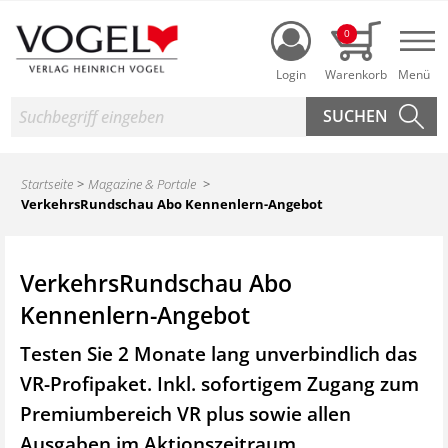
Login
0
Nav
Suche
Startseite
Magazine & Portale
VerkehrsRundschau Abo Kennenlern-Angebot
VerkehrsRundschau Abo
Kennenlern-Angebot
Testen Sie 2 Monate lang unverbindlich das
VR-Profipaket. Inkl. sofortigem Zugang zum
Premiumbereich VR plus sowie
allen
Ausgaben im Aktionszeitraum.