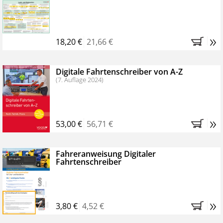
Kostenfreie Online-Seminare
Bestellen Sie jetzt das VerkehrsRundschau Profipaket im
»
Kennenlern-Abo für zwei Monate (inkl. der derzeitig
18,20 €
21,66 €
gesetzlichen MwSt. und Versandkosten).
Nach 2
Monaten brauchen Sie nichts weiter tun, das
Digitale Fahrtenschreiber von A-Z
Abonnement endet automatisch, es entstehen keine
(7. Auflage 2024)
weiteren Verpflichtungen.
»
53,00 €
56,71 €
Fahreranweisung Digitaler
Fahrtenschreiber
»
3,80 €
4,52 €