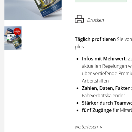
Drucken
Täglich profitieren
Sie vo
plus:
Infos mit Mehrwert:
Z
aktuellen Regelungen wi
über vertiefende Premi
Arbeitshilfen
Zahlen, Daten, Fakten:
Fahrverbotskalender
Stärker durch Teamwo
fünf Zugänge
für Mitar
Sie erhalten
alle Ausgabe
weiterlesen