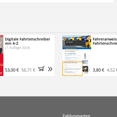
 der zweimonatigen Laufzeit
erscheinen
.
echtssichere Transportlogistik
bühren für VerkehrsRundschau Veranstaltungen
inare
Digitale Fahrtenschreiber
Fahreranweis
von A-Z
Fahrtenschre
rkehrsRundschau Profipaket im Kennenlern-Abo für zwei
(7. Auflage 2024)
g gesetzlichen MwSt. und Versandkosten).
Nach 2 Monaten
er tun, das Abonnement endet automatisch, es
»
 Verpflichtungen.
53,00 €
56,71 €
3,80 €
4,52 
Zahlungsarten