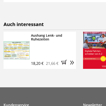
als E-Paper,
die innerhalb
Weitere Extras:
FUMO: Compliance für R
Auch interessant
Ermäßigte Teilnahmege
Kostenfreie Online-Sem
Aushang Lenk- und
Ruhezeiten
Bestellen Sie jetzt das Ve
Monate (inkl. der derzeiti
brauchen Sie nichts weit
»
entstehen keine weiteren
18,20 €
21,66 €
Kundenservice
Newsletter