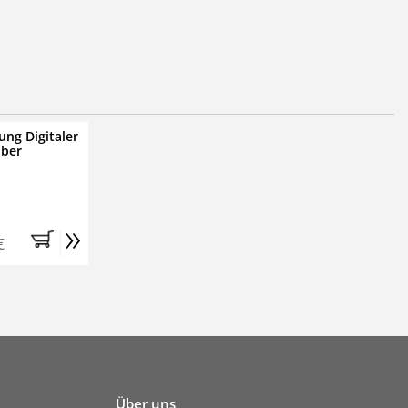
ung Digitaler
iber
»
€
Über uns