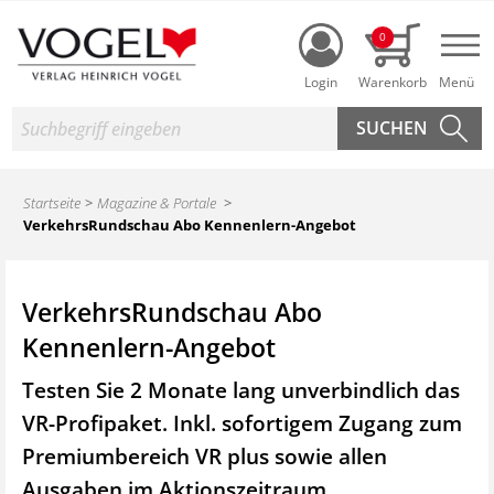
Login
0
Nav
Suche
Startseite
Magazine & Portale
VerkehrsRundschau Abo Kennenlern-Angebot
VerkehrsRundschau Abo
Kennenlern-Angebot
Testen Sie 2 Monate lang unverbindlich das
VR-Profipaket. Inkl. sofortigem Zugang zum
Premiumbereich VR plus sowie
allen
Ausgaben im Aktionszeitraum.