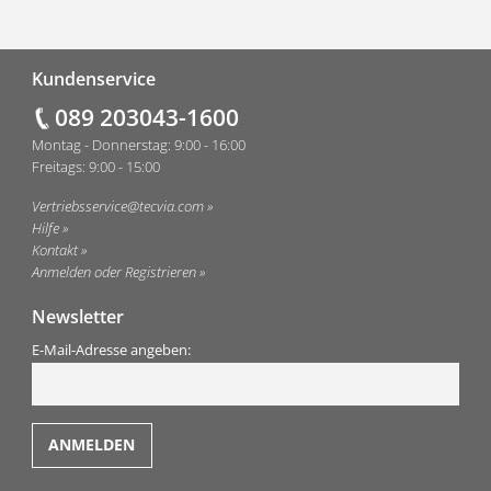
Fußzeile
Kundenservice
089 203043-1600
Montag - Donnerstag: 9:00 - 16:00
Freitags: 9:00 - 15:00
Vertriebsservice@tecvia.com
Hilfe
Kontakt
Anmelden oder Registrieren
Newsletter
E-Mail-Adresse angeben: