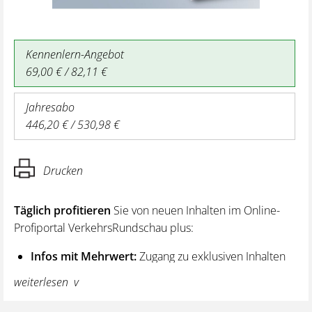
Kennenlern-Angebot
69,00 € / 82,11 €
Jahresabo
446,20 € / 530,98 €
Drucken
Täglich profitieren
Sie von neuen Inhalten im Online-
Profiportal VerkehrsRundschau plus:
Infos mit Mehrwert:
Zugang zu exklusiven Inhalten
und Hintergrundwissen – von aktuellen Regelungen
weiterlesen
wie z. B. bei den Lenk- und Ruhezeiten,
über vertiefende Premiumnews bis hin zu praktischen