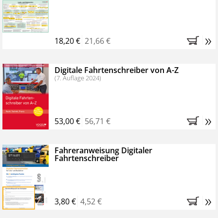
Kostenfreie Online-Seminare
Bestellen Sie jetzt das VerkehrsRundschau Profipaket im
»
Kennenlern-Abo für zwei Monate (inkl. der derzeitig
18,20 €
21,66 €
gesetzlichen MwSt. und Versandkosten).
Nach 2
Monaten brauchen Sie nichts weiter tun, das
Digitale Fahrtenschreiber von A-Z
Abonnement endet automatisch, es entstehen keine
(7. Auflage 2024)
weiteren Verpflichtungen.
»
53,00 €
56,71 €
Fahreranweisung Digitaler
Fahrtenschreiber
»
3,80 €
4,52 €