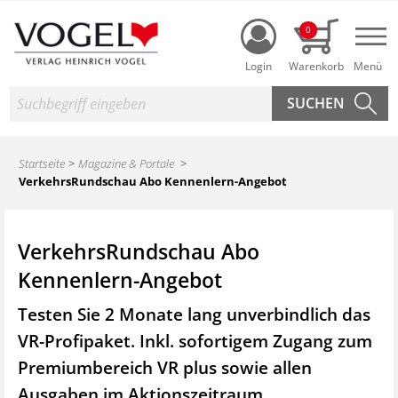
Login
0
Nav
Suche
Startseite
Magazine & Portale
VerkehrsRundschau Abo Kennenlern-Angebot
VerkehrsRundschau Abo
Kennenlern-Angebot
Testen Sie 2 Monate lang unverbindlich das
VR-Profipaket. Inkl. sofortigem Zugang zum
Premiumbereich VR plus sowie
allen
Ausgaben im Aktionszeitraum.