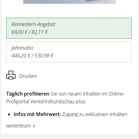
Kennenlern-Angebot
69,00 € / 82,11 €
Jahresabo
446,20 € / 530,98 €
Drucken
Täglich profitieren
Sie von neuen Inhalten im Online-
Profiportal VerkehrsRundschau plus:
Infos mit Mehrwert:
Zugang zu exklusiven Inhalten
und Hintergrundwissen – von aktuellen Regelungen
weiterlesen
wie z. B. bei den Lenk- und Ruhezeiten,
über vertiefende Premiumnews bis hin zu praktischen