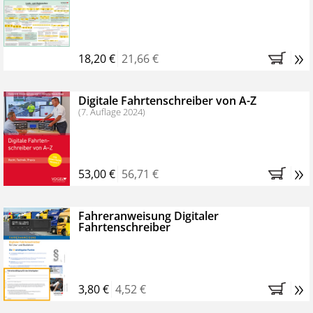
Kostenfreie Online-Seminare
Bestellen Sie jetzt das VerkehrsRundschau Profipaket im
»
Kennenlern-Abo für zwei Monate (inkl. der derzeitig
18,20 €
21,66 €
gesetzlichen MwSt. und Versandkosten).
Nach 2
Monaten brauchen Sie nichts weiter tun, das
Digitale Fahrtenschreiber von A-Z
Abonnement endet automatisch, es entstehen keine
(7. Auflage 2024)
weiteren Verpflichtungen.
»
53,00 €
56,71 €
Fahreranweisung Digitaler
Fahrtenschreiber
»
3,80 €
4,52 €