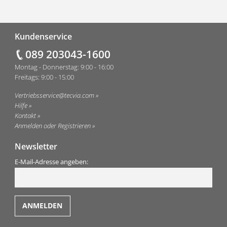
Fußzeile
Kundenservice
089 203043-1600
Montag - Donnerstag: 9:00 - 16:00
Freitags: 9:00 - 15:00
Vertriebsservice@tecvia.com
Hilfe
Kontakt
Anmelden oder Registrieren
Newsletter
E-Mail-Adresse angeben: