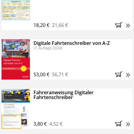
Kostenfreie Online-Seminare
Bestellen Sie jetzt das VerkehrsRundschau Profipaket im
»
Kennenlern-Abo für zwei Monate (inkl. der derzeitig
18,20 €
21,66 €
gesetzlichen MwSt. und Versandkosten).
Nach 2
Monaten brauchen Sie nichts weiter tun, das
Digitale Fahrtenschreiber von A-Z
Abonnement endet automatisch, es entstehen keine
(7. Auflage 2024)
weiteren Verpflichtungen.
»
53,00 €
56,71 €
Fahreranweisung Digitaler
Fahrtenschreiber
»
3,80 €
4,52 €