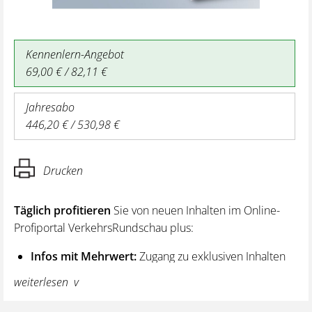
Kennenlern-Angebot
69,00 € / 82,11 €
Jahresabo
446,20 € / 530,98 €
Drucken
Täglich profitieren
Sie von neuen Inhalten im Online-
Profiportal VerkehrsRundschau plus:
Infos mit Mehrwert:
Zugang zu exklusiven Inhalten
und Hintergrundwissen – von aktuellen Regelungen
weiterlesen
wie z. B. bei den Lenk- und Ruhezeiten,
über vertiefende Premiumnews bis hin zu praktischen