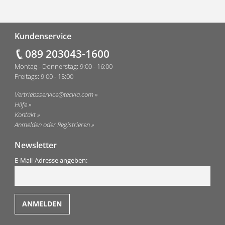
Fußzeile
Kundenservice
089 203043-1600
Montag - Donnerstag: 9:00 - 16:00
Freitags: 9:00 - 15:00
Vertriebsservice@tecvia.com
Hilfe
Kontakt
Anmelden oder Registrieren
Newsletter
E-Mail-Adresse angeben: