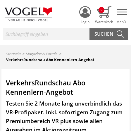
Login
0
Nav
Suche
Startseite
Magazine & Portale
VerkehrsRundschau Abo Kennenlern-Angebot
VerkehrsRundschau Abo
Kennenlern-Angebot
Testen Sie 2 Monate lang unverbindlich das
VR-Profipaket. Inkl. sofortigem Zugang zum
Premiumbereich VR plus sowie
allen
Ausgaben im Aktionszeitraum.